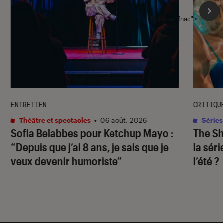
l'Éclaireur fnac">
ENTRETIEN
CRITIQU
Théâtre et spectacles
•
06 août. 2026
Séries
Sofia Belabbes pour
Ketchup Mayo
:
The S
“Depuis que j’ai 8 ans, je sais que je
la sér
veux devenir humoriste”
l’été ?