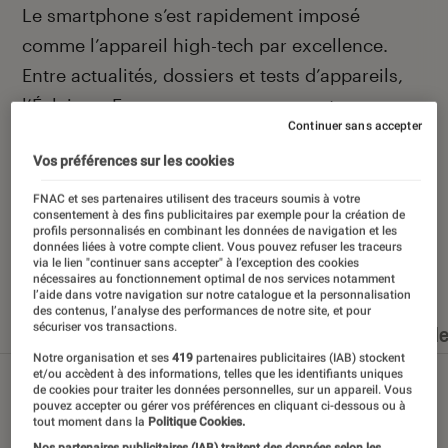
Introduction
Le smartphone s’est rapidement imposé
comme l’appareil high-tech par excellence.
Entre actualités, dossiers et tests d’appareils,
l’Éclaireur Fnac vous accompagne et vous
Continuer sans accepter
conseille quand vient le moment de changer de
Vos préférences sur les cookies
téléphone portable.
FNAC et ses partenaires utilisent des traceurs soumis à votre
consentement à des fins publicitaires par exemple pour la création de
profils personnalisés en combinant les données de navigation et les
données liées à votre compte client. Vous pouvez refuser les traceurs
via le lien "continuer sans accepter" à l’exception des cookies
Nos derniers contenus
nécessaires au fonctionnement optimal de nos services notamment
l’aide dans votre navigation sur notre catalogue et la personnalisation
des contenus, l’analyse des performances de notre site, et pour
sécuriser vos transactions.
Tout
Articles
Dossiers
Sélections et guid
Notre organisation et ses
419
partenaires publicitaires (IAB) stockent
et/ou accèdent à des informations, telles que les identifiants uniques
de cookies pour traiter les données personnelles, sur un appareil. Vous
pouvez accepter ou gérer vos préférences en cliquant ci-dessous ou à
tout moment dans la
Politique Cookies.
Nos partenaires publicitaires (IAB) traitent des données selon les