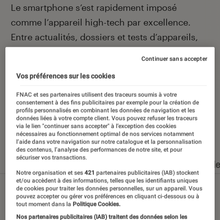
Introduction
Le smartphone s’est rapidement imposé
comme l’appareil high-tech par excellence.
Entre actualités, dossiers et tests d’appareils,
l’Éclaireur Fnac vous accompagne et vous
Continuer sans accepter
conseille quand vient le moment de changer de
Vos préférences sur les cookies
téléphone portable.
FNAC et ses partenaires utilisent des traceurs soumis à votre
consentement à des fins publicitaires par exemple pour la création de
profils personnalisés en combinant les données de navigation et les
données liées à votre compte client. Vous pouvez refuser les traceurs
via le lien "continuer sans accepter" à l’exception des cookies
Nos derniers contenus
nécessaires au fonctionnement optimal de nos services notamment
l’aide dans votre navigation sur notre catalogue et la personnalisation
des contenus, l’analyse des performances de notre site, et pour
sécuriser vos transactions.
Tout
Articles
Dossiers
Sélections et guid
Notre organisation et ses
421
partenaires publicitaires (IAB) stockent
et/ou accèdent à des informations, telles que les identifiants uniques
de cookies pour traiter les données personnelles, sur un appareil. Vous
pouvez accepter ou gérer vos préférences en cliquant ci-dessous ou à
tout moment dans la
Politique Cookies.
Nos partenaires publicitaires (IAB) traitent des données selon les