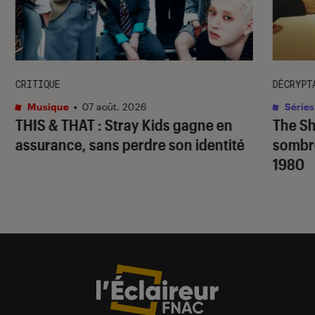
CRITIQUE
DÉCRYPT
Musique
•
07 août. 2026
Séries
THIS & THAT
: Stray Kids gagne en
The S
assurance, sans perdre son identité
sombr
1980