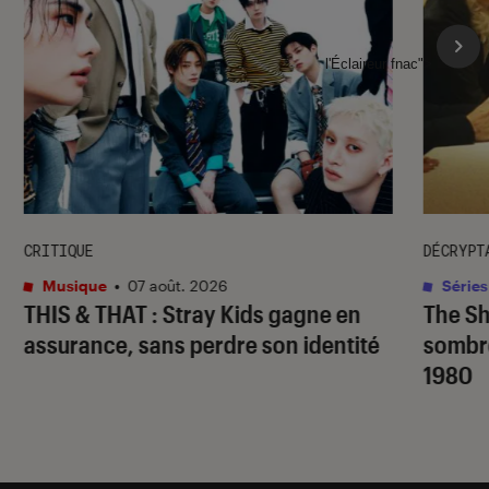
l'Éclaireur fnac">
CRITIQUE
DÉCRYPT
Musique
•
07 août. 2026
Séries
THIS & THAT
: Stray Kids gagne en
The S
assurance, sans perdre son identité
sombr
1980