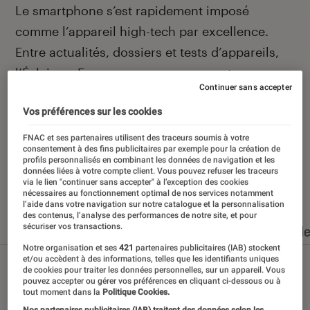
Introduction
Le smartphone s’est rapidement imposé
comme l’appareil high-tech par excellence.
Entre actualités, dossiers et tests d’appareils,
l’Éclaireur Fnac vous accompagne et vous
Continuer sans accepter
conseille quand vient le moment de changer de
Vos préférences sur les cookies
téléphone portable.
FNAC et ses partenaires utilisent des traceurs soumis à votre
consentement à des fins publicitaires par exemple pour la création de
profils personnalisés en combinant les données de navigation et les
données liées à votre compte client. Vous pouvez refuser les traceurs
via le lien "continuer sans accepter" à l’exception des cookies
Nos derniers contenus
nécessaires au fonctionnement optimal de nos services notamment
l’aide dans votre navigation sur notre catalogue et la personnalisation
des contenus, l’analyse des performances de notre site, et pour
sécuriser vos transactions.
Tout
Articles
Dossiers
Sélections et guid
Notre organisation et ses
421
partenaires publicitaires (IAB) stockent
et/ou accèdent à des informations, telles que les identifiants uniques
de cookies pour traiter les données personnelles, sur un appareil. Vous
pouvez accepter ou gérer vos préférences en cliquant ci-dessous ou à
tout moment dans la
Politique Cookies.
Nos partenaires publicitaires (IAB) traitent des données selon les