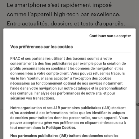
Introduction
Le smartphone s’est rapidement imposé
comme l’appareil high-tech par excellence.
Entre actualités, dossiers et tests d’appareils,
l’Éclaireur Fnac vous accompagne et vous
Continuer sans accepter
conseille quand vient le moment de changer de
Vos préférences sur les cookies
téléphone portable.
FNAC et ses partenaires utilisent des traceurs soumis à votre
consentement à des fins publicitaires par exemple pour la création de
profils personnalisés en combinant les données de navigation et les
données liées à votre compte client. Vous pouvez refuser les traceurs
via le lien "continuer sans accepter" à l’exception des cookies
Nos derniers contenus
nécessaires au fonctionnement optimal de nos services notamment
l’aide dans votre navigation sur notre catalogue et la personnalisation
des contenus, l’analyse des performances de notre site, et pour
sécuriser vos transactions.
Tout
Articles
Dossiers
Sélections et guid
Notre organisation et ses
419
partenaires publicitaires (IAB) stockent
et/ou accèdent à des informations, telles que les identifiants uniques
de cookies pour traiter les données personnelles, sur un appareil. Vous
pouvez accepter ou gérer vos préférences en cliquant ci-dessous ou à
tout moment dans la
Politique Cookies.
Nos partenaires publicitaires (IAB) traitent des données selon les