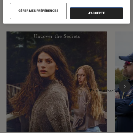
À la une de
VOIR TOUT
GÉRER MES PRÉFÉRENCES
J'ACCEPTE
l'Éclaireur FNAC
l'Éclaireur fnac">