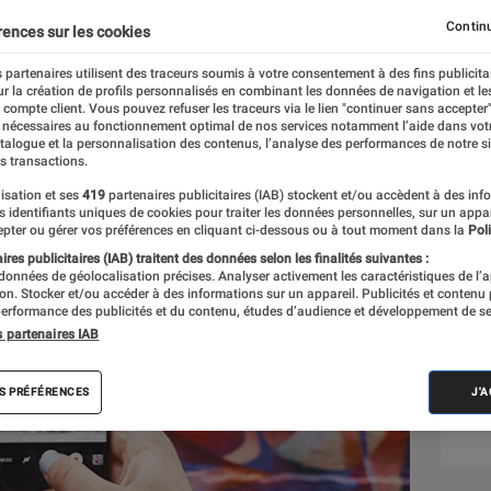
Continu
rences sur les cookies
 partenaires utilisent des traceurs soumis à votre consentement à des fins publicita
r la création de profils personnalisés en combinant les données de navigation et l
e compte client. Vous pouvez refuser les traceurs via le lien "continuer sans accepter"
 nécessaires au fonctionnement optimal de nos services notamment l’aide dans vot
atalogue et la personnalisation des contenus, l’analyse des performances de notre si
s transactions.
isation et ses
419
partenaires publicitaires (IAB) stockent et/ou accèdent à des inf
Sél
es identifiants uniques de cookies pour traiter les données personnelles, sur un appa
pter ou gérer vos préférences en cliquant ci-dessous ou à tout moment dans la
Poli
res publicitaires (IAB) traitent des données selon les finalités suivantes :
 données de géolocalisation précises. Analyser activement les caractéristiques de l’
tion. Stocker et/ou accéder à des informations sur un appareil. Publicités et contenu
erformance des publicités et du contenu, études d’audience et développement de se
s partenaires IAB
S PRÉFÉRENCES
J'