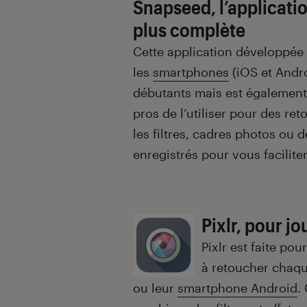
Introduction
Snapseed, l’applicati
plus complète
Cette application développée 
les
smartphones
(iOS et Androi
débutants mais est également
pros de l’utiliser pour des re
les filtres, cadres photos ou 
enregistrés pour vous faciliter
Pixlr, pour jou
Pixlr est faite po
à retoucher chaque
ou leur
smartphone Android
.