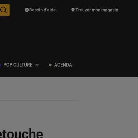
Besoin d’aide
Trouver mon magasin
Des suggestions de produits vont vous être proposées pendant vo
POP CULTURE
AGENDA
retouche