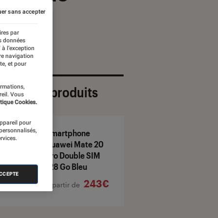
er sans accepter
ires par
es données
 à l’exception
re navigation
te, et pour
ormations,
ection de produits
reil. Vous
tique Cookies.
appareil pour
 personnalisés,
Smartphone
rvices.
Huawei Mate 20
Pro Double SIM
128 Go Bleu
ACCEPTE
243€
À partir de