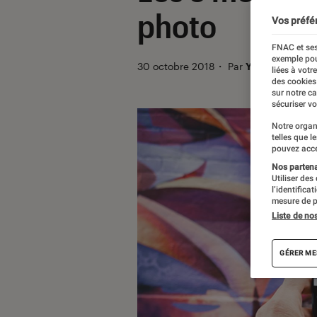
photo
Vos préfé
FNAC et ses
exemple pou
30 octobre 2018
・
Par
Yasmina
liées à votr
des cookies
sur notre c
sécuriser vo
Notre organ
telles que l
pouvez acce
Nos partenai
Utiliser des
l’identifica
mesure de p
Liste de no
GÉRER ME