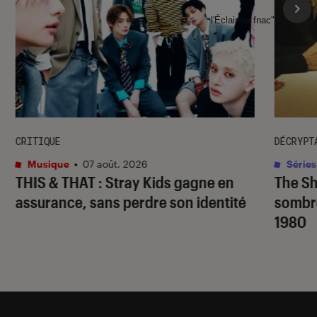
l'Éclaireur fnac">
CRITIQUE
DÉCRYPT
Musique
•
07 août. 2026
Séries
THIS & THAT
: Stray Kids gagne en
The S
assurance, sans perdre son identité
sombr
1980