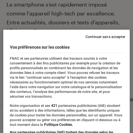
Introduction
Le smartphone s’est rapidement imposé
comme l’appareil high-tech par excellence.
Entre actualités, dossiers et tests d’appareils,
l’Éclaireur Fnac vous accompagne et vous
Continuer sans accepter
conseille quand vient le moment de changer de
Vos préférences sur les cookies
téléphone portable.
FNAC et ses partenaires utilisent des traceurs soumis à votre
consentement à des fins publicitaires par exemple pour la création de
profils personnalisés en combinant les données de navigation et les
données liées à votre compte client. Vous pouvez refuser les traceurs
via le lien "continuer sans accepter" à l’exception des cookies
Nos derniers contenus
nécessaires au fonctionnement optimal de nos services notamment
l’aide dans votre navigation sur notre catalogue et la personnalisation
des contenus, l’analyse des performances de notre site, et pour
sécuriser vos transactions.
Tout
Articles
Dossiers
Sélections et guid
Notre organisation et ses
421
partenaires publicitaires (IAB) stockent
et/ou accèdent à des informations, telles que les identifiants uniques
de cookies pour traiter les données personnelles, sur un appareil. Vous
pouvez accepter ou gérer vos préférences en cliquant ci-dessous ou à
tout moment dans la
Politique Cookies.
Nos partenaires publicitaires (IAB) traitent des données selon les