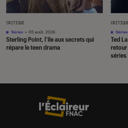
CRITIQUE
CRITIQU
Séries
•
05 août. 2026
Séries
Sterling Point
, l’île aux secrets qui
Ted L
répare le teen drama
retour
séries