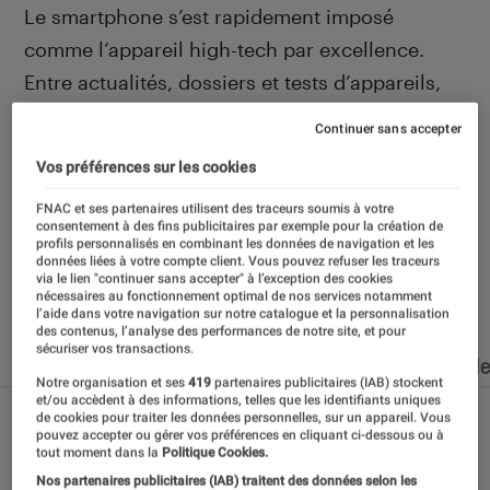
Introduction
Le smartphone s’est rapidement imposé
comme l’appareil high-tech par excellence.
Entre actualités, dossiers et tests d’appareils,
l’Éclaireur Fnac vous accompagne et vous
Continuer sans accepter
conseille quand vient le moment de changer de
Vos préférences sur les cookies
téléphone portable.
FNAC et ses partenaires utilisent des traceurs soumis à votre
consentement à des fins publicitaires par exemple pour la création de
profils personnalisés en combinant les données de navigation et les
données liées à votre compte client. Vous pouvez refuser les traceurs
via le lien "continuer sans accepter" à l’exception des cookies
Nos derniers contenus
nécessaires au fonctionnement optimal de nos services notamment
l’aide dans votre navigation sur notre catalogue et la personnalisation
des contenus, l’analyse des performances de notre site, et pour
sécuriser vos transactions.
Tout
Articles
Dossiers
Sélections et guid
Notre organisation et ses
419
partenaires publicitaires (IAB) stockent
et/ou accèdent à des informations, telles que les identifiants uniques
de cookies pour traiter les données personnelles, sur un appareil. Vous
pouvez accepter ou gérer vos préférences en cliquant ci-dessous ou à
tout moment dans la
Politique Cookies.
Nos partenaires publicitaires (IAB) traitent des données selon les