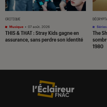
CRITIQUE
DÉCRYPT
Musique
•
07 août. 2026
Séries
THIS & THAT
: Stray Kids gagne en
The S
assurance, sans perdre son identité
sombr
1980