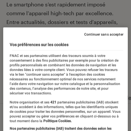
Introduction
Le smartphone s’est rapidement imposé
comme l’appareil high-tech par excellence.
Entre actualités, dossiers et tests d’appareils,
l’Éclaireur Fnac vous accompagne et vous
Continuer sans accepter
conseille quand vient le moment de changer de
Vos préférences sur les cookies
téléphone portable.
FNAC et ses partenaires utilisent des traceurs soumis à votre
consentement à des fins publicitaires par exemple pour la création de
profils personnalisés en combinant les données de navigation et les
données liées à votre compte client. Vous pouvez refuser les traceurs
via le lien "continuer sans accepter" à l’exception des cookies
Nos derniers contenus
nécessaires au fonctionnement optimal de nos services notamment
l’aide dans votre navigation sur notre catalogue et la personnalisation
des contenus, l’analyse des performances de notre site, et pour
sécuriser vos transactions.
Tout
Articles
Dossiers
Sélections et guid
Notre organisation et ses
421
partenaires publicitaires (IAB) stockent
et/ou accèdent à des informations, telles que les identifiants uniques
de cookies pour traiter les données personnelles, sur un appareil. Vous
pouvez accepter ou gérer vos préférences en cliquant ci-dessous ou à
tout moment dans la
Politique Cookies.
Nos partenaires publicitaires (IAB) traitent des données selon les