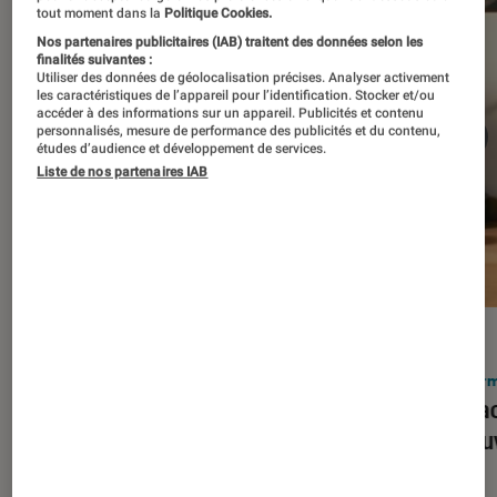
tout moment dans la
Politique Cookies.
Nos partenaires publicitaires (IAB) traitent des données selon les
finalités suivantes :
Utiliser des données de géolocalisation précises. Analyser activement
les caractéristiques de l’appareil pour l’identification. Stocker et/ou
accéder à des informations sur un appareil. Publicités et contenu
personnalisés, mesure de performance des publicités et du contenu,
études d’audience et développement de services.
Liste de nos partenaires IAB
ACTU
ACTU
Smartphones
•
03 mar. 2026
Infor
Apple lance l’iPhone 17e et vient
Le Mac
corriger tous les défauts de son
découv
prédécesseur