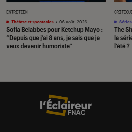
ENTRETIEN
CRITIQU
Théâtre et spectacles
•
06 août. 2026
Séries
Sofia Belabbes pour
Ketchup Mayo
:
The S
“Depuis que j’ai 8 ans, je sais que je
la sér
veux devenir humoriste”
l’été ?