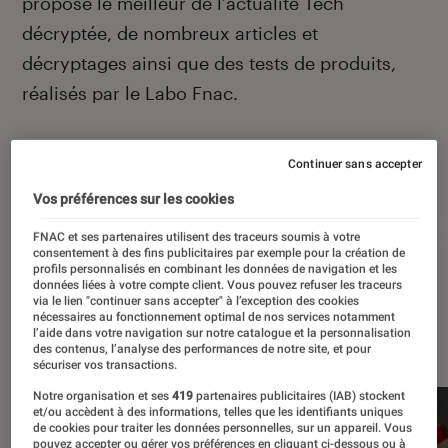
propose le meilleur de l’actualité Tech
décryptée, de nombreux articles et
décryptages ainsi que des tests de produits,
réalisés par le Labo Fnac.
Continuer sans accepter
Autour de ce sujet
Vos préférences sur les cookies
Apple
Intelligence artificielle
Android
Test
FNAC et ses partenaires utilisent des traceurs soumis à votre
consentement à des fins publicitaires par exemple pour la création de
profils personnalisés en combinant les données de navigation et les
données liées à votre compte client. Vous pouvez refuser les traceurs
via le lien "continuer sans accepter" à l’exception des cookies
nécessaires au fonctionnement optimal de nos services notamment
À la une
l’aide dans votre navigation sur notre catalogue et la personnalisation
des contenus, l’analyse des performances de notre site, et pour
sécuriser vos transactions.
Notre organisation et ses
419
partenaires publicitaires (IAB) stockent
et/ou accèdent à des informations, telles que les identifiants uniques
de cookies pour traiter les données personnelles, sur un appareil. Vous
pouvez accepter ou gérer vos préférences en cliquant ci-dessous ou à