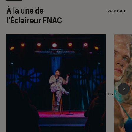
À la une de
VOIR TOUT
l'Éclaireur FNAC
l'Éclaireur fnac">