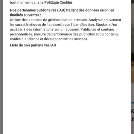
tout moment dans la
Politique Cookies.
Nos partenaires publicitaires (IAB) traitent des données selon les
finalités suivantes :
Utiliser des données de géolocalisation précises. Analyser activement
les caractéristiques de l’appareil pour l’identification. Stocker et/ou
accéder à des informations sur un appareil. Publicités et contenu
personnalisés, mesure de performance des publicités et du contenu,
études d’audience et développement de services.
Liste de nos partenaires IAB
ACTU
ACTU
Smartphones
•
03 mar. 2026
Infor
Apple lance l’iPhone 17e et vient
Le Mac
corriger tous les défauts de son
découv
prédécesseur