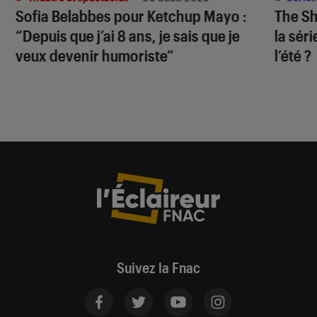
Sofia Belabbes pour
Ketchup Mayo
:
The S
“Depuis que j’ai 8 ans, je sais que je
la sér
veux devenir humoriste”
l’été ?
Suivez la Fnac