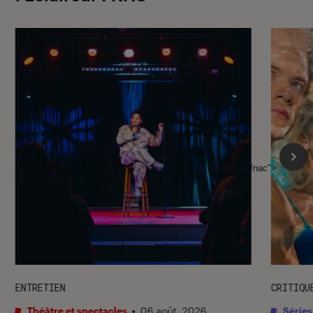
l'Éclaireur fnac">
ENTRETIEN
CRITIQU
Théâtre et spectacles
•
06 août. 2026
Séries