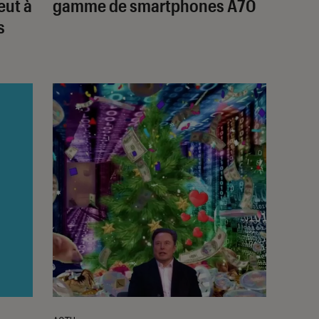
eut à
gamme de smartphones A70
s