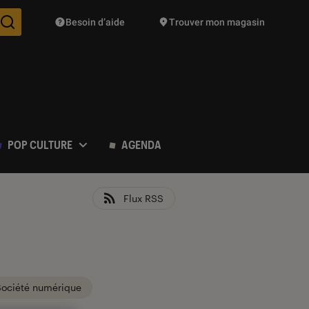
Besoin d’aide
Trouver mon magasin
Des suggestions de produits vont vous être proposées pendant vo
POP CULTURE
AGENDA
Flux RSS
Société numérique