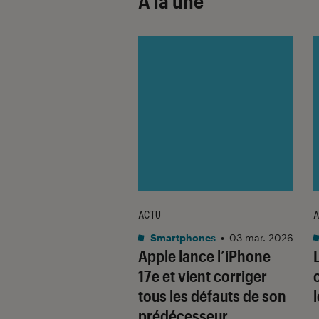
À la une
ACTU
A
•
08 oct. 2025
Smartphones
•
03 mar. 2026
 sont les produits
Apple lance l’iPhone
lus durables du
17e et vient corriger
é ? Découvrez les
tous les défauts de son
usions du
prédécesseur