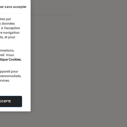
er sans accepter
ires par
es données
 à l’exception
re navigation
te, et pour
ormations,
reil. Vous
tique Cookies.
appareil pour
 personnalisés,
rvices.
nectée
ACCEPTE