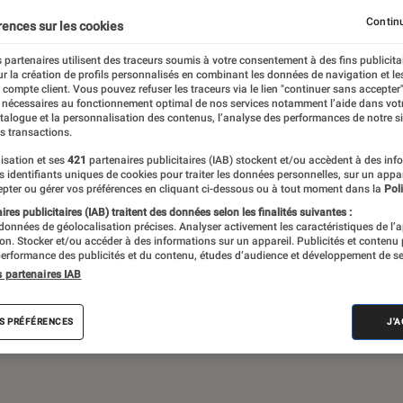
Gaming
Mobilité urbaine
Continu
rences sur les cookies
 partenaires utilisent des traceurs soumis à votre consentement à des fins publicita
r la création de profils personnalisés en combinant les données de navigation et l
e compte client. Vous pouvez refuser les traceurs via le lien "continuer sans accepter"
sques audio, objets connectés… l’Éclaireur
 nécessaires au fonctionnement optimal de nos services notamment l’aide dans vot
atalogue et la personnalisation des contenus, l’analyse des performances de notre si
 de l’actualité Tech décryptée, de nombreux
s transactions.
ue des tests de produits, réalisés par le
isation et ses
421
partenaires publicitaires (IAB) stockent et/ou accèdent à des inf
es identifiants uniques de cookies pour traiter les données personnelles, sur un appa
pter ou gérer vos préférences en cliquant ci-dessous ou à tout moment dans la
Poli
res publicitaires (IAB) traitent des données selon les finalités suivantes :
 données de géolocalisation précises. Analyser activement les caractéristiques de l’
tion. Stocker et/ou accéder à des informations sur un appareil. Publicités et contenu
erformance des publicités et du contenu, études d’audience et développement de se
s partenaires IAB
Android
Test
PC
Windows
Montre con
S PRÉFÉRENCES
J'