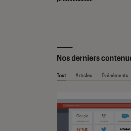
ètre SAV Fnac-
 2025 !
Nos derniers contenu
Tout
Articles
Événéments