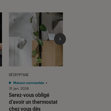
DÉCRYPTAGE
DÉCRYPTAGE
Maison connectée
•
Son
•
30 jan. 2026
Voici pourquoi les
31 jan. 2026
Serez-vous obligé
casques et écoute
d’avoir un thermostat
filaires font un re
chez vous dès
fracassant