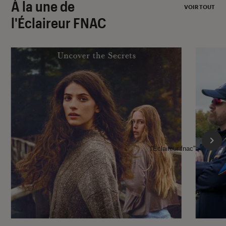
À la une de
VOIR TOUT
l'Éclaireur FNAC
l'Éclaireur fnac">