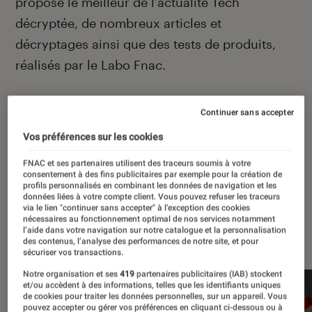
propose le meilleur de l’actualité Tech
décryptée, de nombreux articles et
décryptages ainsi que des tests de produits,
réalisés par le Labo Fnac.
Continuer sans accepter
Autour de ce sujet
Vos préférences sur les cookies
Apple
Intelligence artificielle
Android
Test
FNAC et ses partenaires utilisent des traceurs soumis à votre
consentement à des fins publicitaires par exemple pour la création de
profils personnalisés en combinant les données de navigation et les
données liées à votre compte client. Vous pouvez refuser les traceurs
via le lien "continuer sans accepter" à l’exception des cookies
nécessaires au fonctionnement optimal de nos services notamment
À la une
l’aide dans votre navigation sur notre catalogue et la personnalisation
des contenus, l’analyse des performances de notre site, et pour
sécuriser vos transactions.
Notre organisation et ses
419
partenaires publicitaires (IAB) stockent
et/ou accèdent à des informations, telles que les identifiants uniques
de cookies pour traiter les données personnelles, sur un appareil. Vous
pouvez accepter ou gérer vos préférences en cliquant ci-dessous ou à