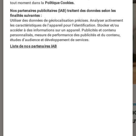
tout moment dans la
Politique Cookies.
Nos partenaires publicitaires (IAB) traitent des données selon les
finalités suivantes :
Utiliser des données de géolocalisation précises. Analyser activement
les caractéristiques de l’appareil pour l’identification. Stocker et/ou
accéder à des informations sur un appareil. Publicités et contenu
personnalisés, mesure de performance des publicités et du contenu,
études d’audience et développement de services.
Liste de nos partenaires IAB
ACTU
ACTU
Smartphones
•
03 mar. 2026
Infor
Apple lance l’iPhone 17e et vient
Le Mac
corriger tous les défauts de son
découv
prédécesseur