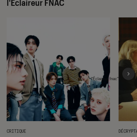
l'Éclaireur FNAC
l'Éclaireur fnac">
CRITIQUE
DÉCRYPT