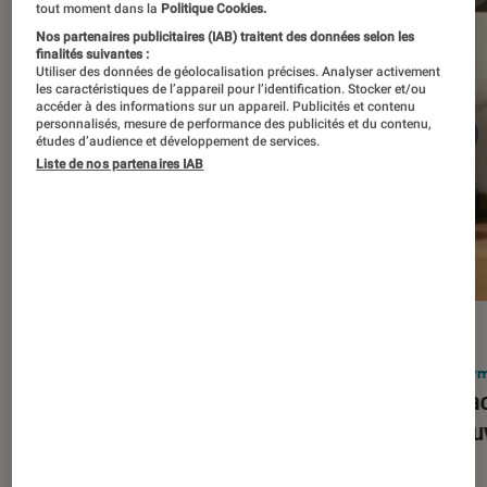
tout moment dans la
Politique Cookies.
Nos partenaires publicitaires (IAB) traitent des données selon les
finalités suivantes :
Utiliser des données de géolocalisation précises. Analyser activement
les caractéristiques de l’appareil pour l’identification. Stocker et/ou
accéder à des informations sur un appareil. Publicités et contenu
personnalisés, mesure de performance des publicités et du contenu,
études d’audience et développement de services.
Liste de nos partenaires IAB
ACTU
ACTU
Smartphones
•
03 mar. 2026
Infor
Apple lance l’iPhone 17e et vient
Le Mac
corriger tous les défauts de son
découv
prédécesseur