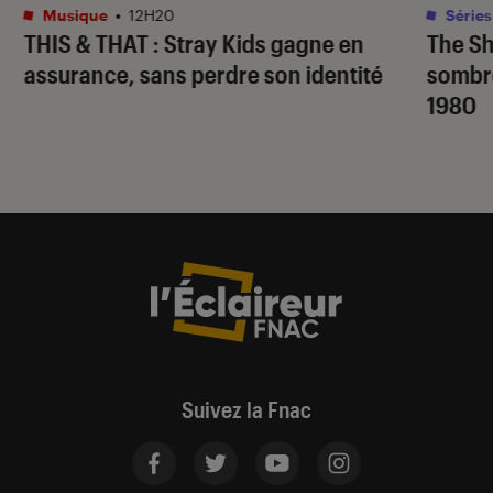
Musique
•
12H20
Séries
THIS & THAT
: Stray Kids gagne en
The S
assurance, sans perdre son identité
sombr
1980
Suivez la Fnac