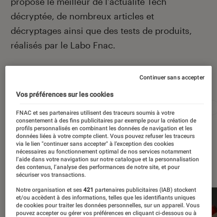
propose le meilleur de l’actualité Tech
décryptée, de nombreux articles et
décryptages ainsi que des tests de produits,
réalisés par le Labo Fnac.
Continuer sans accepter
Autour de ce sujet
Vos préférences sur les cookies
Apple
Intelligence artificielle
Android
Test
FNAC et ses partenaires utilisent des traceurs soumis à votre
consentement à des fins publicitaires par exemple pour la création de
profils personnalisés en combinant les données de navigation et les
données liées à votre compte client. Vous pouvez refuser les traceurs
via le lien "continuer sans accepter" à l’exception des cookies
nécessaires au fonctionnement optimal de nos services notamment
l’aide dans votre navigation sur notre catalogue et la personnalisation
À la une
des contenus, l’analyse des performances de notre site, et pour
sécuriser vos transactions.
Notre organisation et ses
421
partenaires publicitaires (IAB) stockent
et/ou accèdent à des informations, telles que les identifiants uniques
de cookies pour traiter les données personnelles, sur un appareil. Vous
pouvez accepter ou gérer vos préférences en cliquant ci-dessous ou à