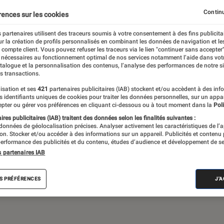
Gaming
Mobilité urbaine
Continu
rences sur les cookies
 partenaires utilisent des traceurs soumis à votre consentement à des fins publicita
r la création de profils personnalisés en combinant les données de navigation et l
e compte client. Vous pouvez refuser les traceurs via le lien "continuer sans accepter"
sques audio, objets connectés… l’Éclaireur
 nécessaires au fonctionnement optimal de nos services notamment l’aide dans vot
atalogue et la personnalisation des contenus, l’analyse des performances de notre si
 de l’actualité Tech décryptée, de nombreux
s transactions.
ue des tests de produits, réalisés par le
isation et ses
421
partenaires publicitaires (IAB) stockent et/ou accèdent à des inf
es identifiants uniques de cookies pour traiter les données personnelles, sur un appa
pter ou gérer vos préférences en cliquant ci-dessous ou à tout moment dans la
Poli
res publicitaires (IAB) traitent des données selon les finalités suivantes :
 données de géolocalisation précises. Analyser activement les caractéristiques de l’
tion. Stocker et/ou accéder à des informations sur un appareil. Publicités et contenu
erformance des publicités et du contenu, études d’audience et développement de se
s partenaires IAB
Android
Test
PC
Windows
Montre con
S PRÉFÉRENCES
J'