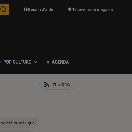
Besoin d’aide
Trouver mon magasin
Des suggestions de produits vont vous être proposées pendant vo
POP CULTURE
AGENDA
Flux RSS
Société numérique