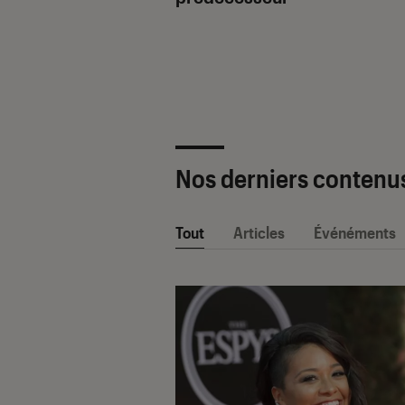
ètre SAV Fnac-
 2025 !
Nos derniers contenu
Tout
Articles
Événéments