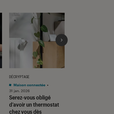
DÉCRYPTAGE
DÉCRYPTAGE
Maison connectée
•
Son
•
30 jan. 2026
Voici pourquoi les
31 jan. 2026
Serez-vous obligé
casques et écoute
d’avoir un thermostat
filaires font un re
chez vous dès
fracassant