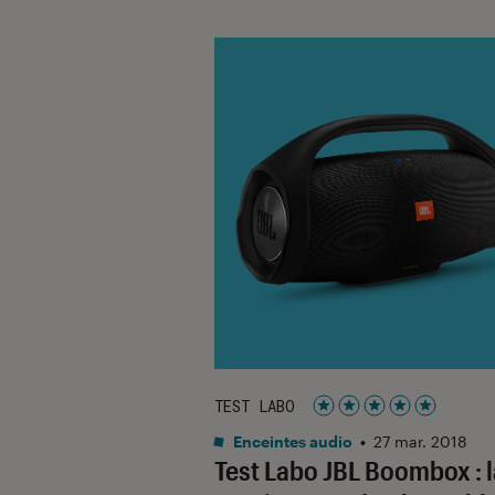
TEST LABO
Noté 5 étoiles sur 5
Enceintes audio
•
27 mar. 2018
Test Labo JBL Boombox : l