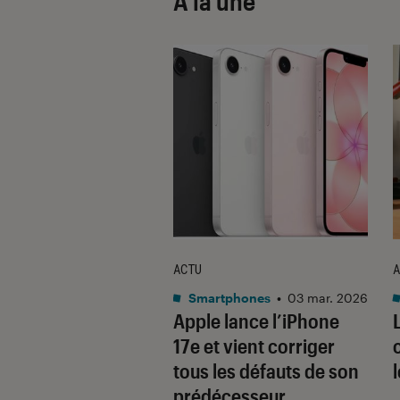
À la une
ACTU
A
•
08 oct. 2025
Smartphones
•
03 mar. 2026
 sont les produits
Apple lance l’iPhone
lus durables du
17e et vient corriger
é ? Découvrez les
tous les défauts de son
usions du
prédécesseur