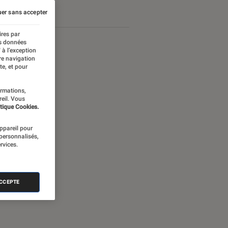
er sans accepter
ires par
es données
 à l’exception
re navigation
te, et pour
ormations,
reil. Vous
tique Cookies.
appareil pour
 personnalisés,
rvices.
nectée
ACCEPTE