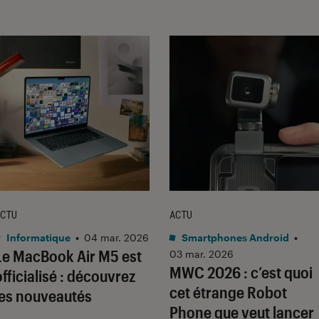
CTU
ACTU
Informatique
•
04 mar. 2026
Smartphones Android
•
Le MacBook Air M5 est
03 mar. 2026
MWC 2026 : c’est quoi
officialisé : découvrez
cet étrange Robot
les nouveautés
Phone que veut lancer