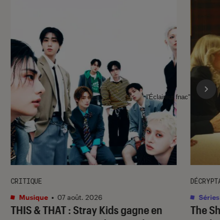
l'Éclaireur fnac">
CRITIQUE
DÉCRYPT
Musique
•
07 août. 2026
Séries
THIS & THAT
: Stray Kids gagne en
The S