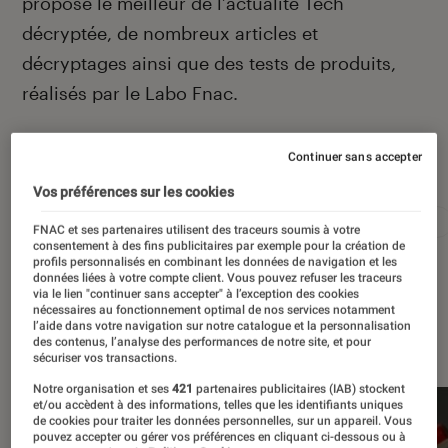
propose le meilleur de l’actualité Tech
décryptée, de nombreux articles et
décryptages ainsi que des tests de produits,
réalisés par le Labo Fnac.
Continuer sans accepter
Autour de ce sujet
Vos préférences sur les cookies
Apple
Intelligence artificielle
Android
Test
FNAC et ses partenaires utilisent des traceurs soumis à votre
consentement à des fins publicitaires par exemple pour la création de
profils personnalisés en combinant les données de navigation et les
données liées à votre compte client. Vous pouvez refuser les traceurs
via le lien "continuer sans accepter" à l’exception des cookies
nécessaires au fonctionnement optimal de nos services notamment
l’aide dans votre navigation sur notre catalogue et la personnalisation
À la une
des contenus, l’analyse des performances de notre site, et pour
sécuriser vos transactions.
Notre organisation et ses
421
partenaires publicitaires (IAB) stockent
et/ou accèdent à des informations, telles que les identifiants uniques
de cookies pour traiter les données personnelles, sur un appareil. Vous
pouvez accepter ou gérer vos préférences en cliquant ci-dessous ou à