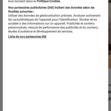
tout moment dans la
Politique Cookies.
Nos partenaires publicitaires (IAB) traitent des données selon les
finalités suivantes :
Utiliser des données de géolocalisation précises. Analyser activement
les caractéristiques de l’appareil pour l’identification. Stocker et/ou
accéder à des informations sur un appareil. Publicités et contenu
personnalisés, mesure de performance des publicités et du contenu,
études d’audience et développement de services.
Liste de nos partenaires IAB
ACTU
ACTU
Smartphones
•
03 mar. 2026
Infor
Apple lance l’iPhone 17e et vient
Le Mac
corriger tous les défauts de son
découv
prédécesseur