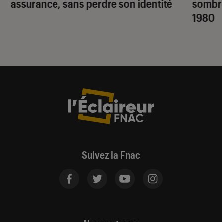
assurance, sans perdre son identité
sombr
1980
Suivez la Fnac