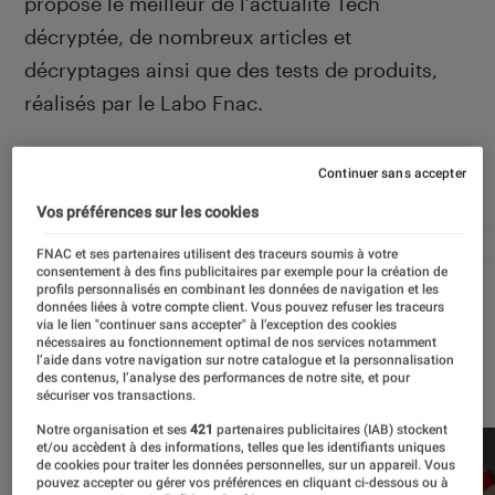
propose le meilleur de l’actualité Tech
décryptée, de nombreux articles et
décryptages ainsi que des tests de produits,
réalisés par le Labo Fnac.
Continuer sans accepter
Autour de ce sujet
Vos préférences sur les cookies
Apple
Intelligence artificielle
Android
Test
FNAC et ses partenaires utilisent des traceurs soumis à votre
consentement à des fins publicitaires par exemple pour la création de
profils personnalisés en combinant les données de navigation et les
données liées à votre compte client. Vous pouvez refuser les traceurs
via le lien "continuer sans accepter" à l’exception des cookies
nécessaires au fonctionnement optimal de nos services notamment
l’aide dans votre navigation sur notre catalogue et la personnalisation
À la une
des contenus, l’analyse des performances de notre site, et pour
sécuriser vos transactions.
Notre organisation et ses
421
partenaires publicitaires (IAB) stockent
et/ou accèdent à des informations, telles que les identifiants uniques
de cookies pour traiter les données personnelles, sur un appareil. Vous
pouvez accepter ou gérer vos préférences en cliquant ci-dessous ou à