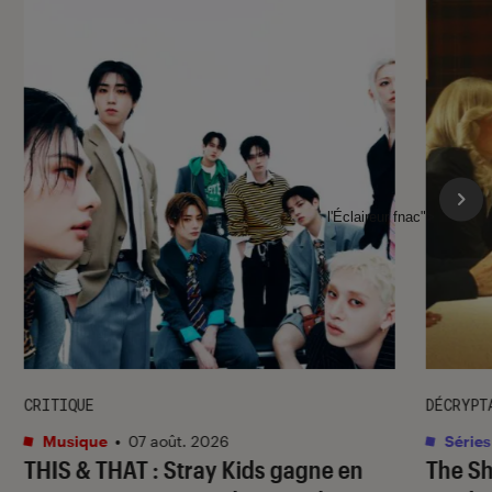
l'Éclaireur fnac">
CRITIQUE
DÉCRYPT
Musique
•
07 août. 2026
Séries
THIS & THAT
: Stray Kids gagne en
The S