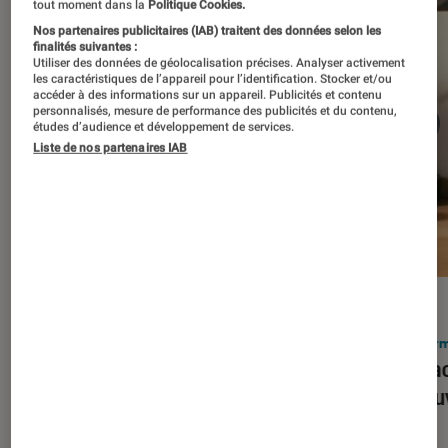
tout moment dans la
Politique Cookies.
Nos partenaires publicitaires (IAB) traitent des données selon les
finalités suivantes :
Utiliser des données de géolocalisation précises. Analyser activement
les caractéristiques de l’appareil pour l’identification. Stocker et/ou
accéder à des informations sur un appareil. Publicités et contenu
personnalisés, mesure de performance des publicités et du contenu,
études d’audience et développement de services.
Liste de nos partenaires IAB
ACTU
ACTU
Smartphones
•
03 mar. 2026
Infor
Apple lance l’iPhone 17e et vient
Le Mac
corriger tous les défauts de son
découv
prédécesseur