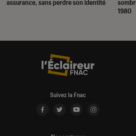
assurance, sans perdre son identité
sombr
1980
Suivez la Fnac