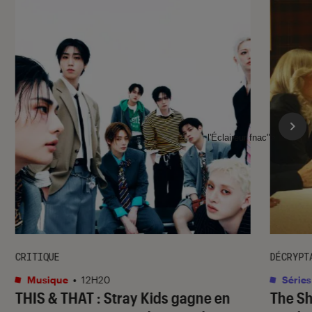
l'Éclaireur fnac">
CRITIQUE
DÉCRYPT
Musique
•
12H20
Séries
THIS & THAT
: Stray Kids gagne en
The S