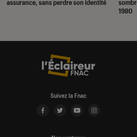
assurance, sans perdre son identité
sombr
1980
Suivez la Fnac