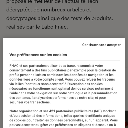
propose le meilleur de l’actualité Tech
décryptée, de nombreux articles et
décryptages ainsi que des tests de produits,
réalisés par le Labo Fnac.
Continuer sans accepter
Autour de ce sujet
Vos préférences sur les cookies
Apple
Intelligence artificielle
Android
Test
FNAC et ses partenaires utilisent des traceurs soumis à votre
consentement à des fins publicitaires par exemple pour la création de
profils personnalisés en combinant les données de navigation et les
données liées à votre compte client. Vous pouvez refuser les traceurs
via le lien "continuer sans accepter" à l’exception des cookies
nécessaires au fonctionnement optimal de nos services notamment
l’aide dans votre navigation sur notre catalogue et la personnalisation
À la une
des contenus, l’analyse des performances de notre site, et pour
sécuriser vos transactions.
Notre organisation et ses
421
partenaires publicitaires (IAB) stockent
et/ou accèdent à des informations, telles que les identifiants uniques
de cookies pour traiter les données personnelles, sur un appareil. Vous
pouvez accepter ou gérer vos préférences en cliquant ci-dessous ou à