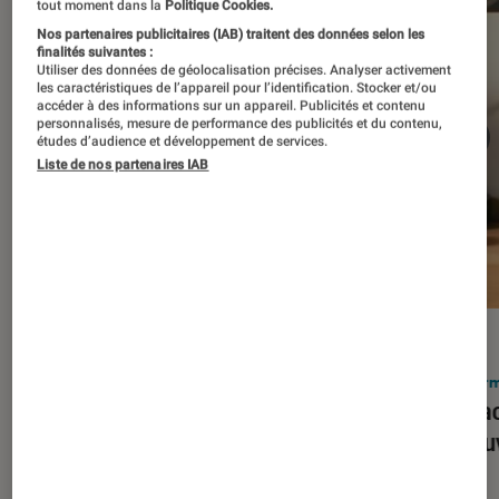
tout moment dans la
Politique Cookies.
Nos partenaires publicitaires (IAB) traitent des données selon les
finalités suivantes :
Utiliser des données de géolocalisation précises. Analyser activement
les caractéristiques de l’appareil pour l’identification. Stocker et/ou
accéder à des informations sur un appareil. Publicités et contenu
personnalisés, mesure de performance des publicités et du contenu,
études d’audience et développement de services.
Liste de nos partenaires IAB
ACTU
ACTU
Smartphones
•
03 mar. 2026
Infor
Apple lance l’iPhone 17e et vient
Le Mac
corriger tous les défauts de son
découv
prédécesseur