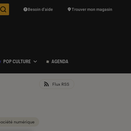
Besoin d’aide
Trouver mon magasin
Des suggestions de produits vont vous être proposées pendant vo
POP CULTURE
AGENDA
Flux RSS
Société numérique