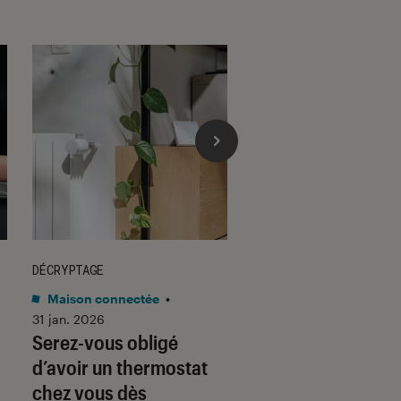
DÉCRYPTAGE
DÉCRYPTAGE
Maison connectée
•
Son
•
30 jan. 2026
Voici pourquoi les
31 jan. 2026
Serez-vous obligé
casques et écoute
d’avoir un thermostat
filaires font un re
chez vous dès
fracassant