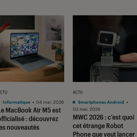
CTU
ACTU
Informatique
•
04 mar. 2026
Smartphones Android
•
Le MacBook Air M5 est
03 mar. 2026
MWC 2026 : c’est quoi
officialisé : découvrez
cet étrange Robot
les nouveautés
Phone que veut lancer