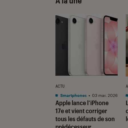
À la une
ACTU
A
•
08 oct. 2025
Smartphones
•
03 mar. 2026
 sont les produits
Apple lance l’iPhone
lus durables du
17e et vient corriger
é ? Découvrez les
tous les défauts de son
usions du
prédécesseur