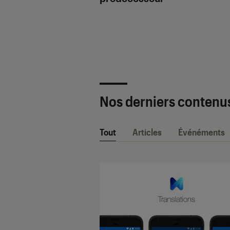
ètre SAV Fnac-
 2025 !
Nos derniers contenu
Tout
Articles
Événéments