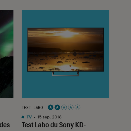
TEST LABO
Noté 2 étoiles sur 5
TV
•
15 sep. 2018
des
Test Labo du Sony KD-