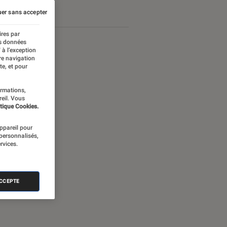
er sans accepter
ires par
es données
 à l’exception
re navigation
te, et pour
ormations,
reil. Vous
tique Cookies.
appareil pour
 personnalisés,
rvices.
nectée
ACCEPTE