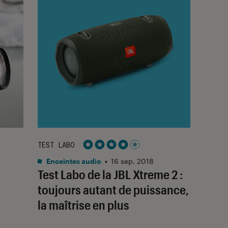
TEST LABO
Noté 4 étoiles sur 5
Enceintes audio
•
16 sep. 2018
Test Labo de la JBL Xtreme 2 :
toujours autant de puissance,
la maîtrise en plus