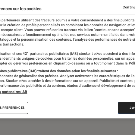
Gaming
Mobilité urbaine
Continu
rences sur les cookies
 partenaires utilisent des traceurs soumis à votre consentement à des fins publicita
r la création de profils personnalisés en combinant les données de navigation et l
e compte client. Vous pouvez refuser les traceurs via le lien "continuer sans accepter"
sques audio, objets connectés… l’Éclaireur
 nécessaires au fonctionnement optimal de nos services notamment l’aide dans vot
atalogue et la personnalisation des contenus, l’analyse des performances de notre si
 de l’actualité Tech décryptée, de nombreux
s transactions.
ue des tests de produits, réalisés par le
isation et ses
421
partenaires publicitaires (IAB) stockent et/ou accèdent à des inf
es identifiants uniques de cookies pour traiter les données personnelles, sur un appa
pter ou gérer vos préférences en cliquant ci-dessous ou à tout moment dans la
Poli
res publicitaires (IAB) traitent des données selon les finalités suivantes :
 données de géolocalisation précises. Analyser activement les caractéristiques de l’
tion. Stocker et/ou accéder à des informations sur un appareil. Publicités et contenu
erformance des publicités et du contenu, études d’audience et développement de se
s partenaires IAB
Android
Test
PC
Windows
Montre con
S PRÉFÉRENCES
J'