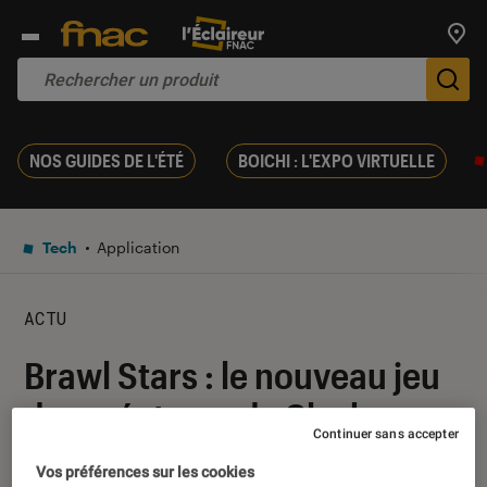
Trouv
De
NOS GUIDES DE L'ÉTÉ
BOICHI : L'EXPO VIRTUELLE
Tech
Application
ACTU
Brawl Stars : le nouveau jeu
des créateurs de Clash
Continuer sans accepter
Royale arrive bientôt en
Vos préférences sur les cookies