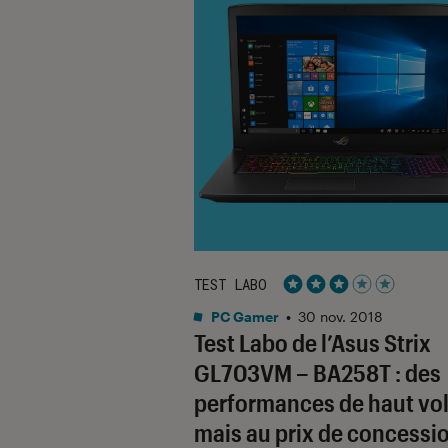
TEST LABO
Noté 3 étoiles sur 5
PC Gamer
•
30 nov. 2018
Test Labo de l’Asus Strix
GL703VM – BA258T : des
performances de haut vol
mais au prix de concessi