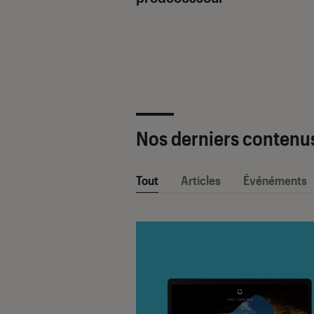
ètre SAV Fnac-
 2025 !
Nos derniers contenu
Tout
Articles
Événéments