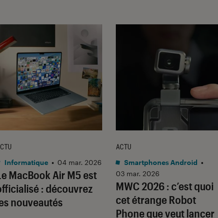
CTU
ACTU
Informatique
•
04 mar. 2026
Smartphones Android
•
Le MacBook Air M5 est
03 mar. 2026
MWC 2026 : c’est quoi
officialisé : découvrez
cet étrange Robot
les nouveautés
Phone que veut lancer