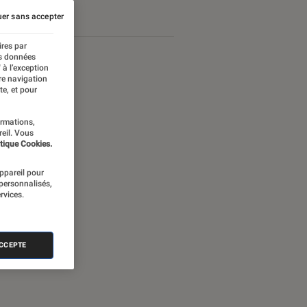
er sans accepter
ires par
es données
 à l’exception
re navigation
te, et pour
ormations,
reil. Vous
tique Cookies.
appareil pour
 personnalisés,
rvices.
nectée
ACCEPTE