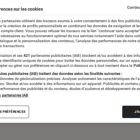
Gaming
Mobilité urbaine
Continu
rences sur les cookies
 partenaires utilisent des traceurs soumis à votre consentement à des fins publicita
r la création de profils personnalisés en combinant les données de navigation et l
e compte client. Vous pouvez refuser les traceurs via le lien "continuer sans accepter"
sques audio, objets connectés… l’Éclaireur
 nécessaires au fonctionnement optimal de nos services notamment l’aide dans vot
atalogue et la personnalisation des contenus, l’analyse des performances de notre si
 de l’actualité Tech décryptée, de nombreux
s transactions.
ue des tests de produits, réalisés par le
isation et ses
421
partenaires publicitaires (IAB) stockent et/ou accèdent à des inf
es identifiants uniques de cookies pour traiter les données personnelles, sur un appa
pter ou gérer vos préférences en cliquant ci-dessous ou à tout moment dans la
Poli
res publicitaires (IAB) traitent des données selon les finalités suivantes :
 données de géolocalisation précises. Analyser activement les caractéristiques de l’
tion. Stocker et/ou accéder à des informations sur un appareil. Publicités et contenu
erformance des publicités et du contenu, études d’audience et développement de se
s partenaires IAB
Android
Test
PC
Windows
Montre con
S PRÉFÉRENCES
J'