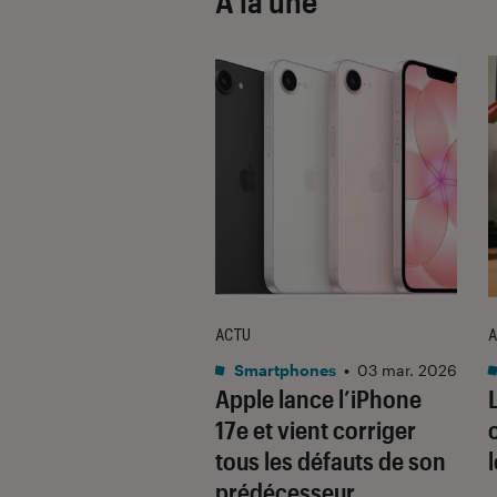
À la une
ACTU
A
•
08 oct. 2025
Smartphones
•
03 mar. 2026
 sont les produits
Apple lance l’iPhone
lus durables du
17e et vient corriger
é ? Découvrez les
tous les défauts de son
usions du
prédécesseur