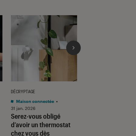
DÉCRYPTAGE
DÉCRYPTAGE
Maison connectée
•
Son
•
30 jan. 2026
Voici pourquoi les
31 jan. 2026
Serez-vous obligé
casques et écoute
d’avoir un thermostat
filaires font un re
chez vous dès
fracassant