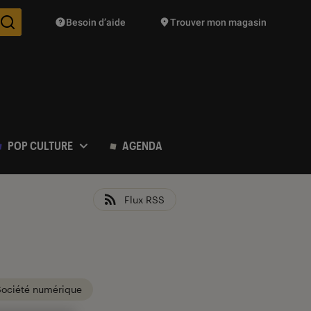
Besoin d’aide
Trouver mon magasin
Des suggestions de produits vont vous être proposées pendant vo
POP CULTURE
AGENDA
Flux RSS
Société numérique