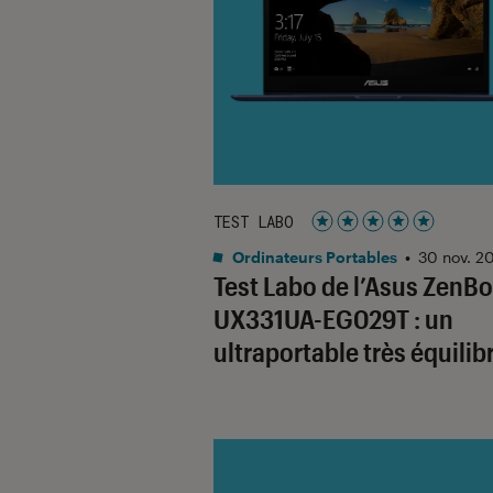
TEST LABO
Noté 5 étoiles sur 5
Ordinateurs Portables
•
30 nov. 2
Test Labo de l’Asus ZenB
UX331UA-EG029T : un
ultraportable très équilib