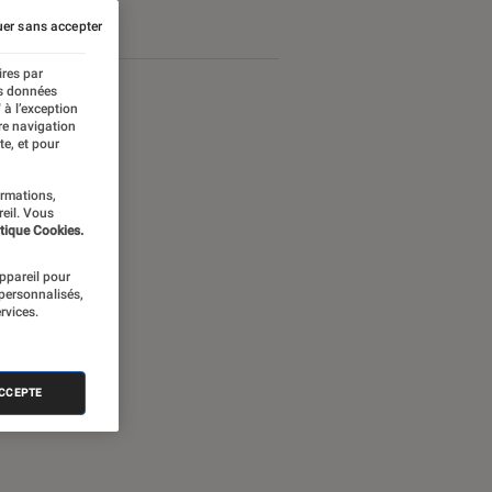
er sans accepter
ires par
es données
 à l’exception
re navigation
te, et pour
ormations,
reil. Vous
tique Cookies.
appareil pour
 personnalisés,
rvices.
nectée
ACCEPTE