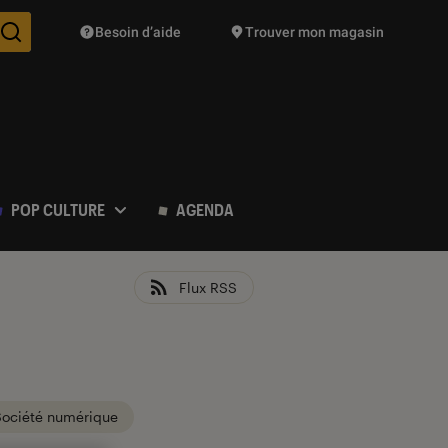
Besoin d’aide
Trouver mon magasin
Des suggestions de produits vont vous être proposées pendant vo
POP CULTURE
AGENDA
Flux RSS
Société numérique