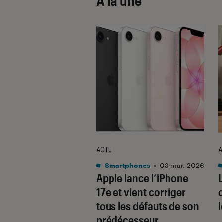
À la une
ACTU
A
•
08 oct. 2025
Smartphones
•
03 mar. 2026
 sont les produits
Apple lance l’iPhone
lus durables du
17e et vient corriger
é ? Découvrez les
tous les défauts de son
usions du
prédécesseur