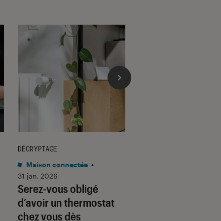
DÉCRYPTAGE
DÉCRYPTAGE
Maison connectée
•
Son
•
30 jan. 2026
Voici pourquoi les
31 jan. 2026
Serez-vous obligé
casques et écoute
d’avoir un thermostat
filaires font un re
chez vous dès
fracassant