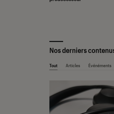
ètre SAV Fnac-
 2025 !
Nos derniers contenu
Tout
Articles
Événéments