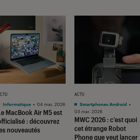
CTU
ACTU
Informatique
•
04 mar. 2026
Smartphones Android
•
Le MacBook Air M5 est
03 mar. 2026
MWC 2026 : c’est quoi
officialisé : découvrez
cet étrange Robot
les nouveautés
Phone que veut lancer