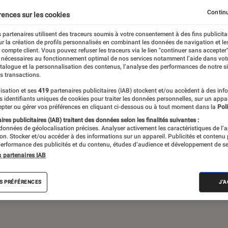
Gaming
Mobilité urbaine
Continu
rences sur les cookies
 partenaires utilisent des traceurs soumis à votre consentement à des fins publicita
r la création de profils personnalisés en combinant les données de navigation et l
e compte client. Vous pouvez refuser les traceurs via le lien "continuer sans accepter"
sques audio, objets connectés… l’Éclaireur
 nécessaires au fonctionnement optimal de nos services notamment l’aide dans vot
atalogue et la personnalisation des contenus, l’analyse des performances de notre si
 de l’actualité Tech décryptée, de nombreux
s transactions.
ue des tests de produits, réalisés par le
isation et ses
419
partenaires publicitaires (IAB) stockent et/ou accèdent à des inf
es identifiants uniques de cookies pour traiter les données personnelles, sur un appa
pter ou gérer vos préférences en cliquant ci-dessous ou à tout moment dans la
Poli
res publicitaires (IAB) traitent des données selon les finalités suivantes :
 données de géolocalisation précises. Analyser activement les caractéristiques de l’
tion. Stocker et/ou accéder à des informations sur un appareil. Publicités et contenu
erformance des publicités et du contenu, études d’audience et développement de se
s partenaires IAB
Android
Test
PC
Windows
Montre con
S PRÉFÉRENCES
J'