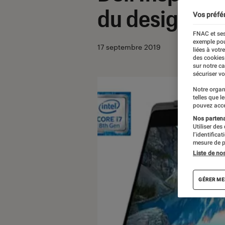
du design et 
Vos préfé
FNAC et ses
exemple pou
17 septembre 2019
liées à votr
des cookies
sur notre c
sécuriser vo
Notre organ
telles que l
pouvez acce
Nos partenai
Utiliser des
l’identifica
mesure de p
Liste de no
GÉRER ME