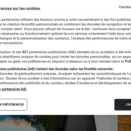
de l’innovation (contenu
Continu
rences sur les cookies
 partenaires utilisent des traceurs soumis à votre consentement à des fins publicita
r la création de profils personnalisés en combinant les données de navigation et l
e compte client. Vous pouvez refuser les traceurs via le lien "continuer sans accepter"
 nécessaires au fonctionnement optimal de nos services notamment l’aide dans vot
atalogue et la personnalisation des contenus, l’analyse des performances de notre si
s transactions.
isation et ses
421
partenaires publicitaires (IAB) stockent et/ou accèdent à des inf
Les
es identifiants uniques de cookies pour traiter les données personnelles, sur un appa
pter ou gérer vos préférences en cliquant ci-dessous ou à tout moment dans la
Poli
res publicitaires (IAB) traitent des données selon les finalités suivantes :
 données de géolocalisation précises. Analyser activement les caractéristiques de l’
tion. Stocker et/ou accéder à des informations sur un appareil. Publicités et contenu
erformance des publicités et du contenu, études d’audience et développement de se
s partenaires IAB
S PRÉFÉRENCES
J'