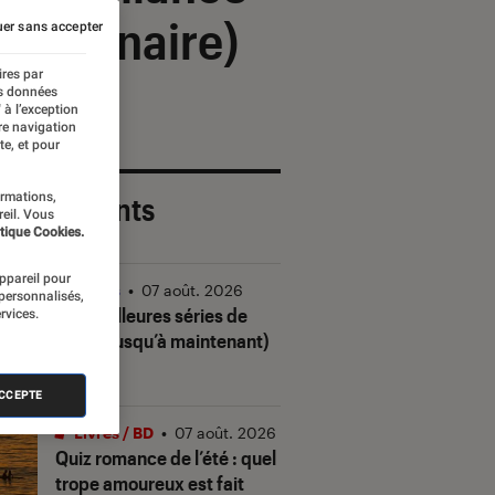
 partenaire)
er sans accepter
ires par
es données
 à l’exception
re navigation
te, et pour
ormations,
 plus récents
reil. Vous
tique Cookies.
appareil pour
Séries
•
07 août. 2026
 personnalisés,
Les meilleures séries de
rvices.
2026 (jusqu’à maintenant)
ACCEPTE
Livres / BD
•
07 août. 2026
Quiz romance de l’été : quel
trope amoureux est fait