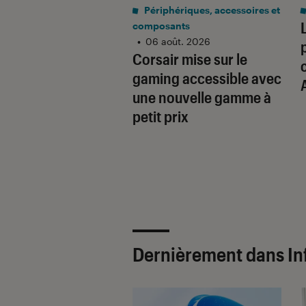
rmatique
•
29 juin 2026
Périphériques, accessoires et
ne sera plus
composants
•
06 août. 2026
 avant : Lenovo
Corsair mise sur le
e sur les hausses
gaming accessible avec
ix dans la tech
une nouvelle gamme à
petit prix
Dernièrement dans In