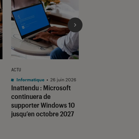
ACTU
ACTU
Informatique
•
26 juin 2026
Mac
•
26 juin 2026
Inattendu : Microsoft
De 100 à 700 € : 
continuera de
officialise la haus
supporter Windows 10
prix des MacBook,
jusqu’en octobre 2027
et autres accesso