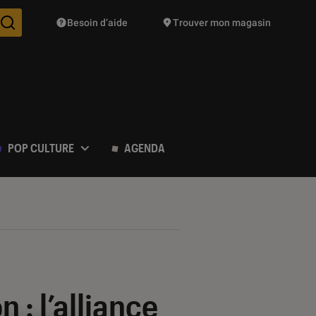
Besoin d’aide
Trouver mon magasin
Des suggestions de produits vont vous être proposées pendant vo
POP CULTURE
AGENDA
 : l’alliance