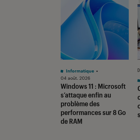
D
Informatique
•
04 août. 2026
tphones Android
•
Windows 11 : Microsoft
 2026
s’attaque enfin au
ent Google va
problème des
encer à bloquer
performances sur 8 Go
allation
de RAM
lications tierces
ndroid