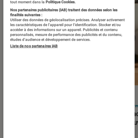
tout moment dans la
Politique Cookies.
Nos partenaires publicitaires (IAB) traitent des données selon les
finalités suivantes :
Utiliser des données de géolocalisation précises. Analyser activement
les caractéristiques de l’appareil pour l’identification. Stocker et/ou
accéder à des informations sur un appareil. Publicités et contenu
personnalisés, mesure de performance des publicités et du contenu,
études d’audience et développement de services.
Liste de nos partenaires IAB
ACTU
ACTU
Smartphones
•
03 mar. 2026
Infor
Apple lance l’iPhone 17e et vient
Le Mac
corriger tous les défauts de son
découv
prédécesseur