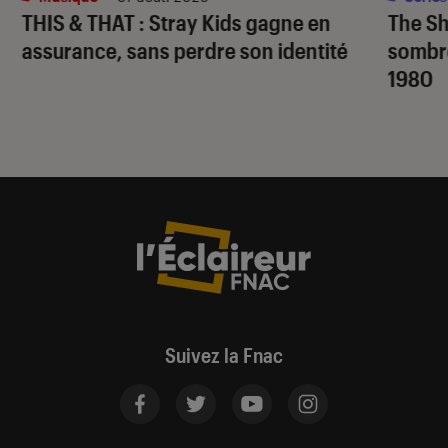
THIS & THAT
: Stray Kids gagne en
The S
assurance, sans perdre son identité
sombr
1980
Suivez la Fnac