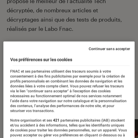
propose le meilleur de l’actualité Tech
décryptée, de nombreux articles et
décryptages ainsi que des tests de produits,
réalisés par le Labo Fnac.
Continuer sans accepter
Autour de ce sujet
Vos préférences sur les cookies
Apple
Intelligence artificielle
Android
Test
FNAC et ses partenaires utilisent des traceurs soumis à votre
consentement à des fins publicitaires par exemple pour la création de
profils personnalisés en combinant les données de navigation et les
données liées à votre compte client. Vous pouvez refuser les traceurs
via le lien "continuer sans accepter" à l’exception des cookies
nécessaires au fonctionnement optimal de nos services notamment
l’aide dans votre navigation sur notre catalogue et la personnalisation
À la une
des contenus, l’analyse des performances de notre site, et pour
sécuriser vos transactions.
Notre organisation et ses
421
partenaires publicitaires (IAB) stockent
et/ou accèdent à des informations, telles que les identifiants uniques
de cookies pour traiter les données personnelles, sur un appareil. Vous
pouvez accepter ou gérer vos préférences en cliquant ci-dessous ou à