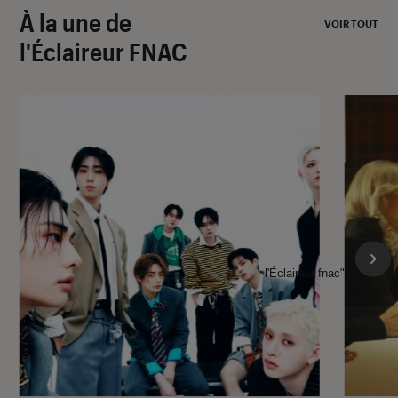
À la une de
VOIR TOUT
l'Éclaireur FNAC
l'Éclaireur fnac">