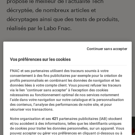
propose le meilleur de l’actualité Tech
décryptée, de nombreux articles et
décryptages ainsi que des tests de produits,
réalisés par le Labo Fnac.
Continuer sans accepter
Autour de ce sujet
Vos préférences sur les cookies
Apple
Intelligence artificielle
Android
Test
FNAC et ses partenaires utilisent des traceurs soumis à votre
consentement à des fins publicitaires par exemple pour la création de
profils personnalisés en combinant les données de navigation et les
données liées à votre compte client. Vous pouvez refuser les traceurs
via le lien "continuer sans accepter" à l’exception des cookies
nécessaires au fonctionnement optimal de nos services notamment
À la une
l’aide dans votre navigation sur notre catalogue et la personnalisation
des contenus, l’analyse des performances de notre site, et pour
sécuriser vos transactions.
Notre organisation et ses
421
partenaires publicitaires (IAB) stockent
et/ou accèdent à des informations, telles que les identifiants uniques
de cookies pour traiter les données personnelles, sur un appareil. Vous
pouvez accepter ou gérer vos préférences en cliquant ci-dessous ou à