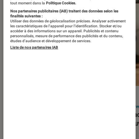
tout moment dans la
Politique Cookies.
Nos partenaires publicitaires (IAB) traitent des données selon les
finalités suivantes :
Utiliser des données de géolocalisation précises. Analyser activement
les caractéristiques de l’appareil pour l’identification. Stocker et/ou
accéder à des informations sur un appareil. Publicités et contenu
personnalisés, mesure de performance des publicités et du contenu,
études d’audience et développement de services.
Liste de nos partenaires IAB
ACTU
ACTU
Smartphones
•
03 mar. 2026
Infor
Apple lance l’iPhone 17e et vient
Le Mac
corriger tous les défauts de son
découv
prédécesseur