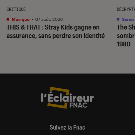
CRITIQUE
DÉCRYPT
Musique
•
07 août. 2026
Séries
THIS & THAT
: Stray Kids gagne en
The S
assurance, sans perdre son identité
sombr
1980
Suivez la Fnac