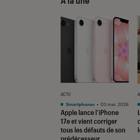
À la une
ACTU
A
•
08 oct. 2025
Smartphones
•
03 mar. 2026
 sont les produits
Apple lance l’iPhone
lus durables du
17e et vient corriger
é ? Découvrez les
tous les défauts de son
usions du
prédécesseur