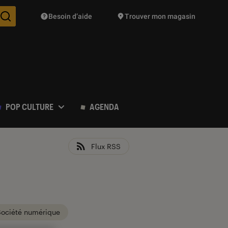
Besoin d’aide
Trouver mon magasin
Des suggestions de produits vont vous être proposées pendant vo
POP CULTURE
AGENDA
Flux RSS
Société numérique