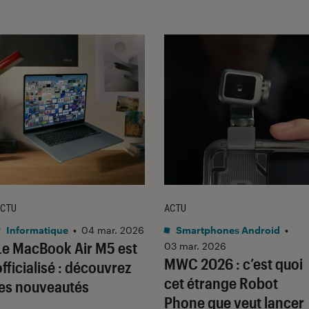
CTU
ACTU
Informatique
•
04 mar. 2026
Smartphones Android
•
Le MacBook Air M5 est
03 mar. 2026
MWC 2026 : c’est quoi
officialisé : découvrez
cet étrange Robot
les nouveautés
Phone que veut lancer