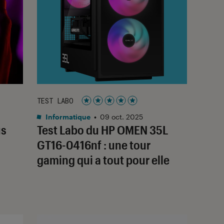
TEST LABO
Noté 5 étoiles sur 5
Informatique
•
09 oct. 2025
us
Test Labo du HP OMEN 35L
GT16-0416nf : une tour
gaming qui a tout pour elle