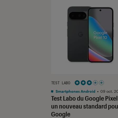
TEST LABO
Noté 3 étoiles sur 5
Smartphones Android
•
09 oct. 2
Test Labo du Google Pixel 
un nouveau standard pou
Google