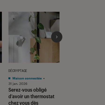
DÉCRYPTAGE
DÉCRYPTAGE
Maison connectée
•
Son
•
30 jan. 2026
Voici pourquoi les
31 jan. 2026
Serez-vous obligé
casques et écoute
d’avoir un thermostat
filaires font un re
chez vous dès
fracassant