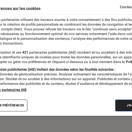
Gaming
Mobilité urbaine
Continu
rences sur les cookies
 partenaires utilisent des traceurs soumis à votre consentement à des fins publicita
r la création de profils personnalisés en combinant les données de navigation et l
e compte client. Vous pouvez refuser les traceurs via le lien "continuer sans accepter"
sques audio, objets connectés… l’Éclaireur
 nécessaires au fonctionnement optimal de nos services notamment l’aide dans vot
atalogue et la personnalisation des contenus, l’analyse des performances de notre si
 de l’actualité Tech décryptée, de nombreux
s transactions.
ue des tests de produits, réalisés par le
isation et ses
421
partenaires publicitaires (IAB) stockent et/ou accèdent à des inf
es identifiants uniques de cookies pour traiter les données personnelles, sur un appa
pter ou gérer vos préférences en cliquant ci-dessous ou à tout moment dans la
Poli
res publicitaires (IAB) traitent des données selon les finalités suivantes :
 données de géolocalisation précises. Analyser activement les caractéristiques de l’
tion. Stocker et/ou accéder à des informations sur un appareil. Publicités et contenu
erformance des publicités et du contenu, études d’audience et développement de se
s partenaires IAB
Android
Test
PC
Windows
Montre con
S PRÉFÉRENCES
J'