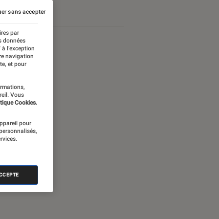
er sans accepter
ires par
es données
 à l’exception
re navigation
te, et pour
ormations,
reil. Vous
tique Cookies.
appareil pour
 personnalisés,
rvices.
nectée
ACCEPTE