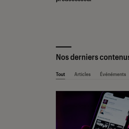
ètre SAV Fnac-
 2025 !
Nos derniers contenu
Tout
Articles
Événéments