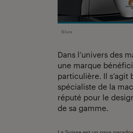
©Jura
Dans l’univers des m
une marque bénéfici
particulière. Il s’agi
spécialiste de la ma
réputé pour le design,
de sa gamme.
Introduction
La Suisse est un pays paradoxal