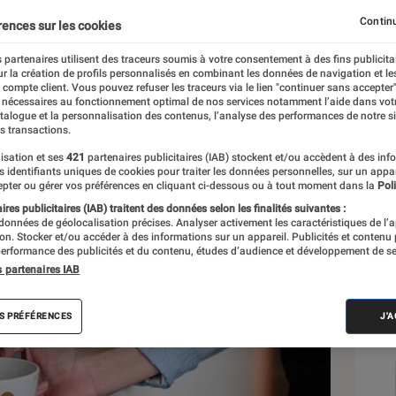
Continu
rences sur les cookies
rreol
 partenaires utilisent des traceurs soumis à votre consentement à des fins publicita
r la création de profils personnalisés en combinant les données de navigation et l
e compte client. Vous pouvez refuser les traceurs via le lien "continuer sans accepter"
 nécessaires au fonctionnement optimal de nos services notamment l’aide dans vot
Sél
atalogue et la personnalisation des contenus, l’analyse des performances de notre si
s transactions.
isation et ses
421
partenaires publicitaires (IAB) stockent et/ou accèdent à des inf
es identifiants uniques de cookies pour traiter les données personnelles, sur un appa
pter ou gérer vos préférences en cliquant ci-dessous ou à tout moment dans la
Poli
res publicitaires (IAB) traitent des données selon les finalités suivantes :
 données de géolocalisation précises. Analyser activement les caractéristiques de l’
tion. Stocker et/ou accéder à des informations sur un appareil. Publicités et contenu
erformance des publicités et du contenu, études d’audience et développement de se
s partenaires IAB
S PRÉFÉRENCES
J'