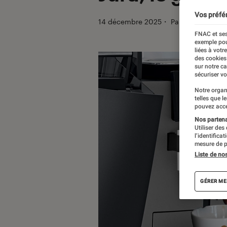
Vos préfé
14 décembre 2025
・
Par
Christian Fe
FNAC et ses
exemple pou
liées à votr
des cookies
sur notre c
sécuriser vo
Notre organ
telles que l
pouvez acce
Nos partenai
Utiliser des
l’identifica
mesure de p
Liste de no
GÉRER ME