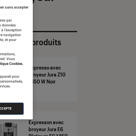
er sans accepter
ires par
es données
 à l’exception
re navigation
ection de produits
te, et pour
ormations,
reil. Vous
tique Cookies.
Expresso avec
broyeur Jura Z10
appareil pour
1450 W Noir
 personnalisés,
rvices.
ACCEPTE
Expresson avec
broyeur Jura E6