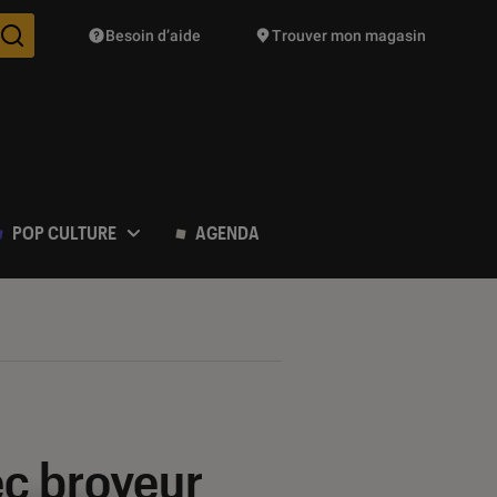
Besoin d’aide
Trouver mon magasin
Des suggestions de produits vont vous être proposées pendant vo
POP CULTURE
AGENDA
ec broyeur