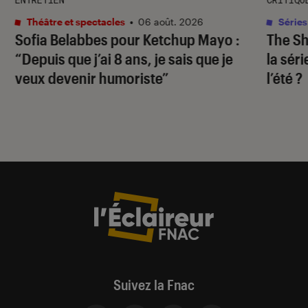
Théâtre et spectacles
•
06 août. 2026
Séries
Sofia Belabbes pour
Ketchup Mayo
:
The S
“Depuis que j’ai 8 ans, je sais que je
la sér
veux devenir humoriste”
l’été ?
Suivez la Fnac