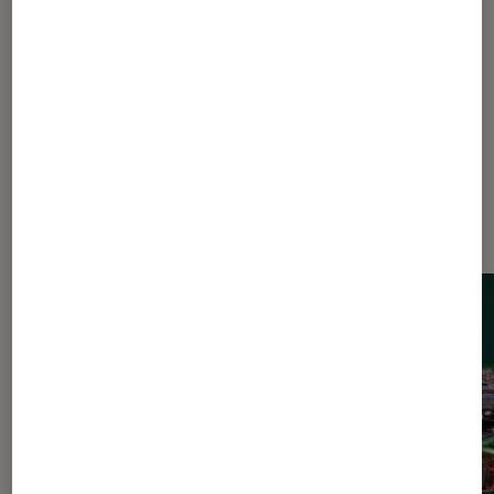
1
...
20
30
...
51
52
53
54
55
...
100
120
...
145
Les plus lus dans Gaming