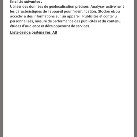
finalités suivantes :
Utiliser des données de géolocalisation précises. Analyser activement
les caractéristiques de l’appareil pour l’identification. Stocker et/ou
accéder à des informations sur un appareil. Publicités et contenu
personnalisés, mesure de performance des publicités et du contenu,
études d’audience et développement de services.
Liste de nos partenaires IAB
ACTU
Consoles de jeu
•
20 fév. 2023
Steam autorise le transfert de jeux d’un
PC vers le Steam Deck