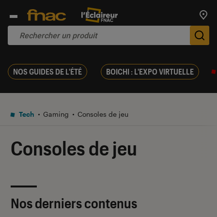
Trouv
De
NOS GUIDES DE L'ÉTÉ
BOICHI : L'EXPO VIRTUELLE
Tech
Gaming
Consoles de jeu
Consoles de jeu
Nos derniers contenus