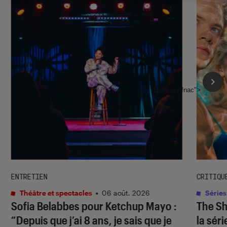
l'Éclaireur fnac">
ENTRETIEN
CRITIQU
Théâtre et spectacles
•
06 août. 2026
Séries
Sofia Belabbes pour
Ketchup Mayo
:
The S
“Depuis que j’ai 8 ans, je sais que je
la sér