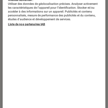
Utiliser des données de géolocalisation précises. Analyser activement
les caractéristiques de l’appareil pour l’identification. Stocker et/ou
accéder à des informations sur un appareil. Publicités et contenu
personnalisés, mesure de performance des publicités et du contenu,
études d’audience et développement de services.
ACTU
Liste de nos partenaires IAB
Consoles de jeu
•
03 avr. 2025
Prix des jeux, manette Pro, boîtes vides :
7 détails que vous avez manqués lors de
la présentation de la Switch 2