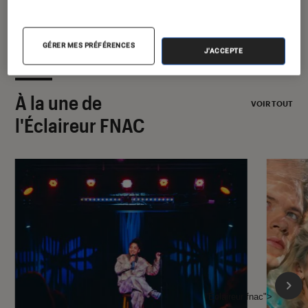
GÉRER MES PRÉFÉRENCES
J'ACCEPTE
À la une de
VOIR TOUT
l'Éclaireur FNAC
l'Éclaireur fnac">