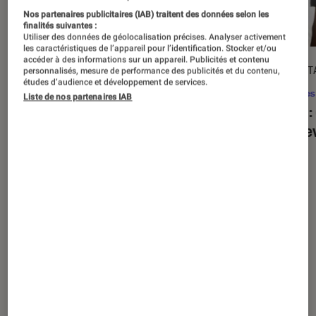
Nos partenaires publicitaires (IAB) traitent des données selon les
finalités suivantes :
Utiliser des données de géolocalisation précises. Analyser activement
les caractéristiques de l’appareil pour l’identification. Stocker et/ou
accéder à des informations sur un appareil. Publicités et contenu
ACTU
DÉCRYPT
personnalisés, mesure de performance des publicités et du contenu,
études d’audience et développement de services.
Séries
•
20 août. 2025
Séries
Liste de nos partenaires IAB
« The Twisted Tale of Amanda Knox »
Alien
:
: faut-il regarder la série choc de
est de
Disney+ ?
Nos derniers contenus
Tout
Articles
Sélections et guides
Tests