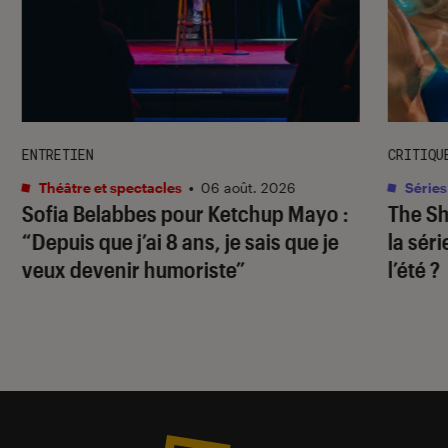
ENTRETIEN
CRITIQU
Théâtre et spectacles
•
06 août. 2026
Séries
Sofia Belabbes pour
Ketchup Mayo
:
The S
“Depuis que j’ai 8 ans, je sais que je
la sér
veux devenir humoriste”
l’été ?