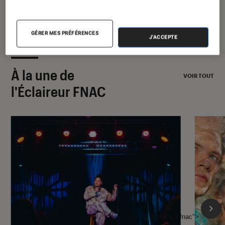
GÉRER MES PRÉFÉRENCES
J'ACCEPTE
À la une de
VOIR TOUT
l'Éclaireur FNAC
l'Éclaireur fnac">