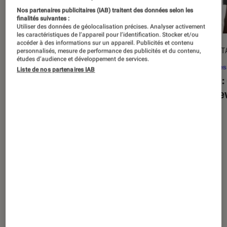
Nos partenaires publicitaires (IAB) traitent des données selon les
finalités suivantes :
Utiliser des données de géolocalisation précises. Analyser activement
les caractéristiques de l’appareil pour l’identification. Stocker et/ou
accéder à des informations sur un appareil. Publicités et contenu
ACTU
DÉCRYPT
personnalisés, mesure de performance des publicités et du contenu,
études d’audience et développement de services.
Séries
•
20 août. 2025
Séries
Liste de nos partenaires IAB
« The Twisted Tale of Amanda Knox »
Alien
:
: faut-il regarder la série choc de
est de
Disney+ ?
Nos derniers contenus
Tout
Articles
Sélections et guides
Tests