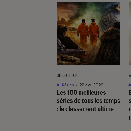
TAGE
SÉLECTION
A
as
•
17 août. 2025
Séries
•
22 avr. 2026
 quoi
Les 100 meilleures
gaverse, ce type
séries de tous les temps
cit ultra-populaire
: le classement ultime
r
le yaoï ?