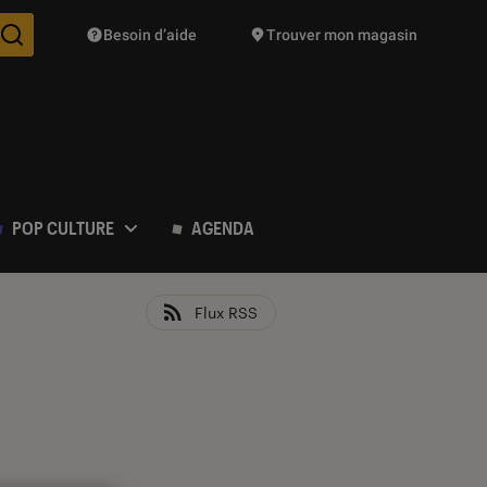
Besoin d’aide
Trouver mon magasin
Des suggestions de produits vont vous être proposées pendant vo
POP CULTURE
AGENDA
Flux RSS