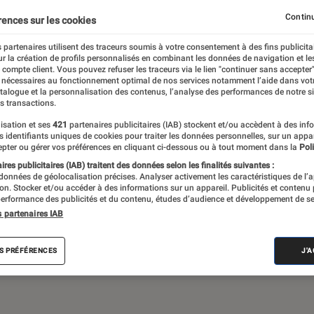
Continu
rences sur les cookies
 partenaires utilisent des traceurs soumis à votre consentement à des fins publicita
de société, jeux vidéos… Du suivi de
r la création de profils personnalisés en combinant les données de navigation et l
assant par les critiques et les articles long
e compte client. Vous pouvez refuser les traceurs via le lien "continuer sans accepter"
 nécessaires au fonctionnement optimal de nos services notamment l’aide dans vot
propose le meilleur de l’actualité pop culture
atalogue et la personnalisation des contenus, l’analyse des performances de notre si
s transactions.
isation et ses
421
partenaires publicitaires (IAB) stockent et/ou accèdent à des inf
es identifiants uniques de cookies pour traiter les données personnelles, sur un appa
pter ou gérer vos préférences en cliquant ci-dessous ou à tout moment dans la
Poli
res publicitaires (IAB) traitent des données selon les finalités suivantes :
 données de géolocalisation précises. Analyser activement les caractéristiques de l’
tion. Stocker et/ou accéder à des informations sur un appareil. Publicités et contenu
erformance des publicités et du contenu, études d’audience et développement de se
Disney+
Star Wars
Apple TV+
LEGO
J
s partenaires IAB
S PRÉFÉRENCES
J'