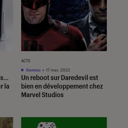
ACTU
Comics
•
17 mar. 2022
ues…
Un reboot sur Daredevil est
r la
bien en développement chez
Marvel Studios