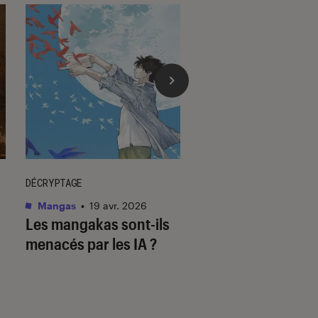
DÉCRYPTAGE
DÉCRYPTAGE
Mangas
•
19 avr. 2026
Mangas
•
23 juil. 202
Les mangakas sont-ils
Assiste-t-on à la f
menacés par les IA ?
mangas ?