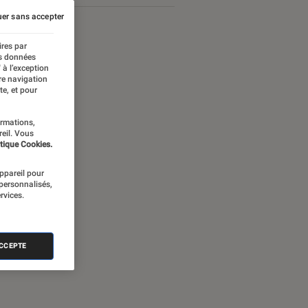
er sans accepter
ires par
es données
 à l’exception
re navigation
te, et pour
ormations,
reil. Vous
tique Cookies.
appareil pour
 personnalisés,
rvices.
ames Bond
ACCEPTE