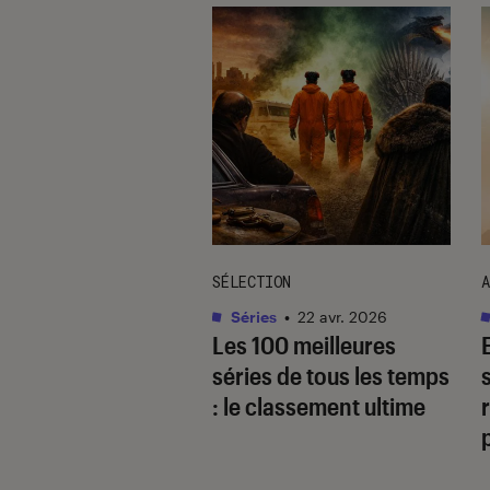
TAGE
SÉLECTION
A
as
•
17 août. 2025
Séries
•
22 avr. 2026
 quoi
Les 100 meilleures
gaverse, ce type
séries de tous les temps
cit ultra-populaire
: le classement ultime
r
le yaoï ?