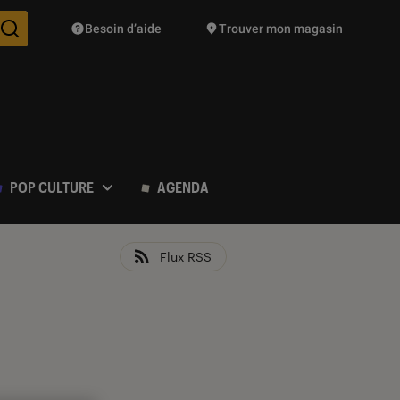
Besoin d’aide
Trouver mon magasin
Des suggestions de produits vont vous être proposées pendant vo
POP CULTURE
AGENDA
Flux RSS