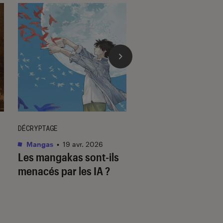
DÉCRYPTAGE
DÉCRYPTAGE
Mangas
•
19 avr. 2026
Mangas
•
23 juil. 202
Les mangakas sont-ils
Assiste-t-on à la f
menacés par les IA ?
mangas ?