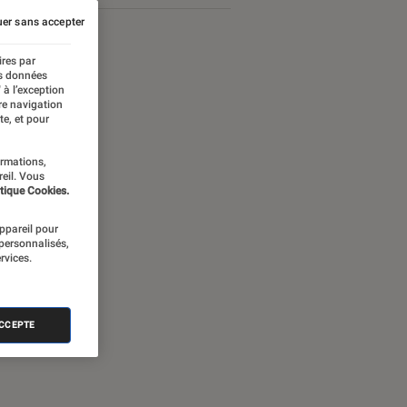
er sans accepter
ires par
es données
 à l’exception
re navigation
te, et pour
ormations,
reil. Vous
tique Cookies.
appareil pour
 personnalisés,
rvices.
ames Bond
ACCEPTE