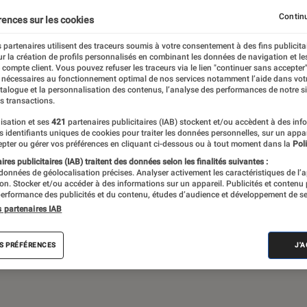
Continu
rences sur les cookies
 partenaires utilisent des traceurs soumis à votre consentement à des fins publicita
de société, jeux vidéos… Du suivi de
r la création de profils personnalisés en combinant les données de navigation et l
assant par les critiques et les articles long
e compte client. Vous pouvez refuser les traceurs via le lien "continuer sans accepter"
 nécessaires au fonctionnement optimal de nos services notamment l’aide dans vot
propose le meilleur de l’actualité pop culture
atalogue et la personnalisation des contenus, l’analyse des performances de notre si
s transactions.
isation et ses
421
partenaires publicitaires (IAB) stockent et/ou accèdent à des inf
es identifiants uniques de cookies pour traiter les données personnelles, sur un appa
pter ou gérer vos préférences en cliquant ci-dessous ou à tout moment dans la
Poli
res publicitaires (IAB) traitent des données selon les finalités suivantes :
 données de géolocalisation précises. Analyser activement les caractéristiques de l’
tion. Stocker et/ou accéder à des informations sur un appareil. Publicités et contenu
erformance des publicités et du contenu, études d’audience et développement de se
Disney+
Star Wars
Apple TV+
LEGO
J
s partenaires IAB
S PRÉFÉRENCES
J'