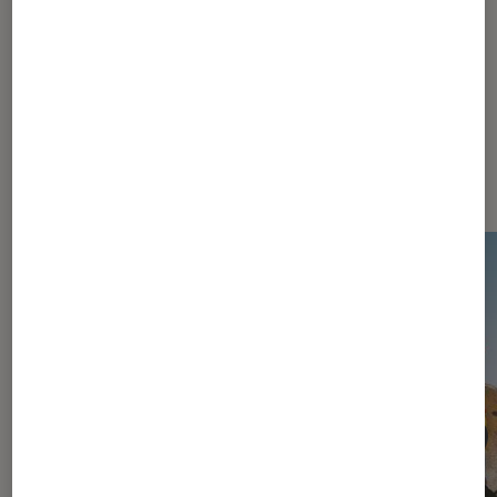
260
261
...
340
370
...
419
Les plus lus dans Jeux vidéo