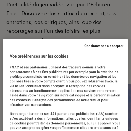
Introduction
L’actualité du jeu vidéo, vue par L’Éclaireur
Fnac. Découvrez les sorties du moment, des
entretiens, des critiques, ainsi que des
reportages sur l’un des loisirs les plus
populaires de France.
Continuer sans accepter
Vos préférences sur les cookies
À la une
FNAC et ses partenaires utilisent des traceurs soumis à votre
consentement à des fins publicitaires par exemple pour la création de
profils personnalisés en combinant les données de navigation et les
données liées à votre compte client. Vous pouvez refuser les traceurs
via le lien "continuer sans accepter" à l’exception des cookies
nécessaires au fonctionnement optimal de nos services notamment
l’aide dans votre navigation sur notre catalogue et la personnalisation
des contenus, l’analyse des performances de notre site, et pour
sécuriser vos transactions.
Notre organisation et ses
421
partenaires publicitaires (IAB) stockent
et/ou accèdent à des informations, telles que les identifiants uniques
de cookies pour traiter les données personnelles, sur un appareil. Vous
pouvez accepter ou gérer vos préférences en cliquant ci-dessous ou à