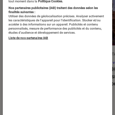
tout moment dans la
Politique Cookies.
Nos partenaires publicitaires (IAB) traitent des données selon les
finalités suivantes :
Utiliser des données de géolocalisation précises. Analyser activement
les caractéristiques de l’appareil pour l’identification. Stocker et/ou
accéder à des informations sur un appareil. Publicités et contenu
personnalisés, mesure de performance des publicités et du contenu,
études d’audience et développement de services.
Liste de nos partenaires IAB
DÉCRYPTAGE
DÉCRYPT
Jeux vidéo
•
16 juil. 2025
Jeux v
Super Mario Party Jamboree +
Tony H
Jamboree TV
: quelles sont les
on res
nouveautés propres à la version
de mo
Switch 2 ?