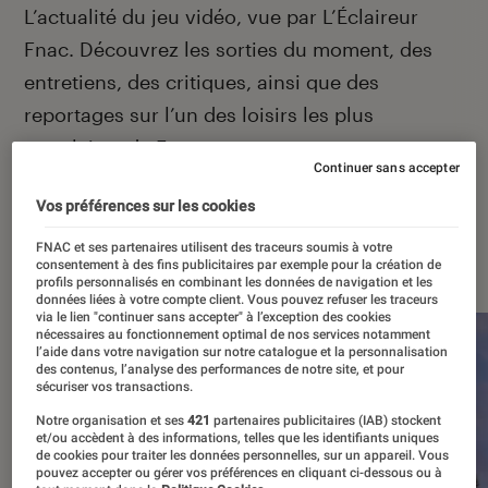
Introduction
L’actualité du jeu vidéo, vue par L’Éclaireur
Fnac. Découvrez les sorties du moment, des
entretiens, des critiques, ainsi que des
reportages sur l’un des loisirs les plus
populaires de France.
Continuer sans accepter
Vos préférences sur les cookies
FNAC et ses partenaires utilisent des traceurs soumis à votre
À la une
consentement à des fins publicitaires par exemple pour la création de
profils personnalisés en combinant les données de navigation et les
données liées à votre compte client. Vous pouvez refuser les traceurs
via le lien "continuer sans accepter" à l’exception des cookies
nécessaires au fonctionnement optimal de nos services notamment
l’aide dans votre navigation sur notre catalogue et la personnalisation
des contenus, l’analyse des performances de notre site, et pour
sécuriser vos transactions.
Notre organisation et ses
421
partenaires publicitaires (IAB) stockent
et/ou accèdent à des informations, telles que les identifiants uniques
de cookies pour traiter les données personnelles, sur un appareil. Vous
pouvez accepter ou gérer vos préférences en cliquant ci-dessous ou à