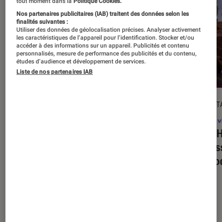
tout moment dans la
Politique Cookies.
Nos partenaires publicitaires (IAB) traitent des données selon les
finalités suivantes :
Utiliser des données de géolocalisation précises. Analyser activement
les caractéristiques de l’appareil pour l’identification. Stocker et/ou
accéder à des informations sur un appareil. Publicités et contenu
personnalisés, mesure de performance des publicités et du contenu,
études d’audience et développement de services.
Liste de nos partenaires IAB
DÉCRYPTAGE
DÉCRYPT
Jeux vidéo
•
16 juil. 2025
Jeux v
Super Mario Party Jamboree +
Tony H
Jamboree TV
: quelles sont les
on res
nouveautés propres à la version
de mo
Switch 2 ?