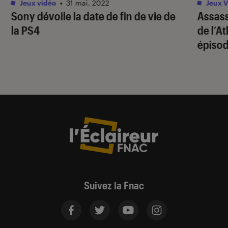
Jeux vidéo
•
31 mai. 2022
Jeux V
Sony dévoile la date de fin de vie de
Assass
la PS4
de l’A
épiso
Suivez la Fnac