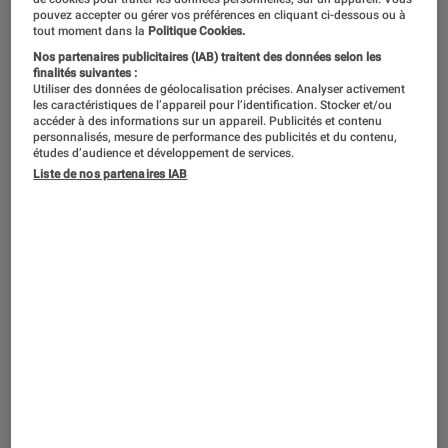
Nintendo organisait hier soir un
pouvez accepter ou gérer vos préférences en cliquant ci-dessous ou à
nouveau Direct exclusivement dédié
tout moment dans la
Politique Cookies.
Nos partenaires publicitaires (IAB) traitent des données selon les
aux jeux Switch. L’occasion pour la
finalités suivantes :
firme japonaise de présenter de
Utiliser des données de géolocalisation précises. Analyser activement
les caractéristiques de l’appareil pour l’identification. Stocker et/ou
nombreux titres en approche pour sa
accéder à des informations sur un appareil. Publicités et contenu
personnalisés, mesure de performance des publicités et du contenu,
console. La suite de
The Legend of
études d’audience et développement de services.
Liste de nos partenaires IAB
Zelda: Breath of the Wild
a même été
évoquée.
Introduction
Parce qu’il n’y a pas que l’Euro de football dans
la vie, les fans de jeux vidéo avaient hier soir
les yeux rivés sur le Nintendo Direct de l’E3
2021. L’événement était attendu et Big N était
présent, dès 18h et pendant 40 minutes, pour
présenter un large éventail de jeux à venir pour