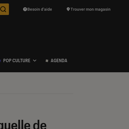
Besoin d’aide
Trouver mon magasin
Des suggestions de produits vont vous être proposées pendant vo
POP CULTURE
AGENDA
quelle de