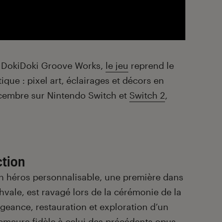
t DokiDoki Groove Works,
le jeu
reprend le
ue : pixel art, éclairages et décors en
décembre sur Nintendo Switch et
Switch 2
,
ction
 un héros personnalisable, une première dans
shvale, est ravagé lors de la cérémonie de la
geance, restauration et exploration d’un
 demeure fidèle à celui des précédents opus,