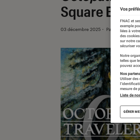
Square Enix s
Vos préfé
FNAC et ses
exemple pou
03 décembre 2025
・
Par
Sarah Dupo
liées à votr
des cookies
sur notre c
sécuriser vo
Notre organ
telles que l
pouvez acce
Nos partenai
Utiliser des
l’identifica
mesure de p
Liste de no
GÉRER ME