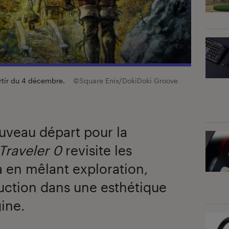
artir du 4 décembre.
©Square Enix/DokiDoki Groove
veau départ pour la
Traveler 0
revisite les
a en mêlant exploration,
ruction dans une esthétique
gine.