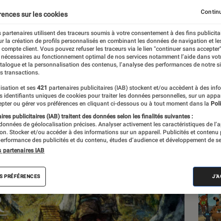
uscite-t-elle autant d’at
Continu
rences sur les cookies
 partenaires utilisent des traceurs soumis à votre consentement à des fins publicita
r la création de profils personnalisés en combinant les données de navigation et l
nt
e compte client. Vous pouvez refuser les traceurs via le lien "continuer sans accepter"
 nécessaires au fonctionnement optimal de nos services notamment l’aide dans vot
atalogue et la personnalisation des contenus, l’analyse des performances de notre si
s transactions.
isation et ses
421
partenaires publicitaires (IAB) stockent et/ou accèdent à des inf
Les
es identifiants uniques de cookies pour traiter les données personnelles, sur un appa
pter ou gérer vos préférences en cliquant ci-dessous ou à tout moment dans la
Poli
res publicitaires (IAB) traitent des données selon les finalités suivantes :
 données de géolocalisation précises. Analyser activement les caractéristiques de l’
tion. Stocker et/ou accéder à des informations sur un appareil. Publicités et contenu
erformance des publicités et du contenu, études d’audience et développement de se
s partenaires IAB
S PRÉFÉRENCES
J'