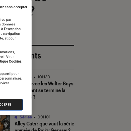
tente ?
er sans accepter
ires par
es données
 à l’exception
re navigation
te, et pour
ormations,
 plus récents
reil. Vous
tique Cookies.
appareil pour
Séries
•
10H30
 personnalisés,
Ma vie avec les Walter Boys
rvices.
: comment se termine la
saison 3 ?
ACCEPTE
Séries
•
09H01
Alley Cats
: que vaut la série
animée de Ricky Gervais ?