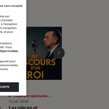
er sans accepter
ires par
es données
 à l’exception
re navigation
te, et pour
ormations,
reil. Vous
tique Cookies.
appareil pour
 personnalisés,
rvices.
ARTICLE
CRITIQUE
ACCEPTE
Théâtre et spectacles
•
Théâtre et spectacles
13 juil. 2026
29 juil. 2026
e
Les pièces et
Ô delà
: que vaut l