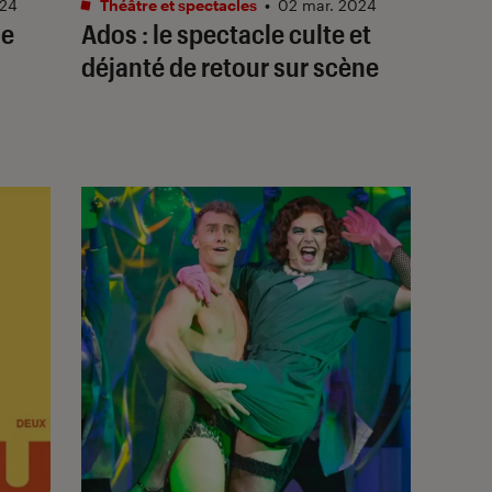
024
Théâtre et spectacles
•
02 mar. 2024
ne
Ados
: le spectacle culte et
déjanté de retour sur scène