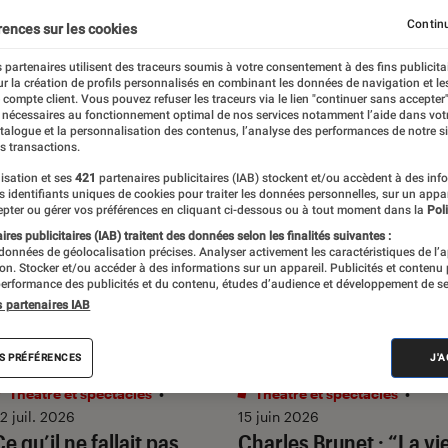
Continu
rences sur les cookies
 partenaires utilisent des traceurs soumis à votre consentement à des fins publicita
r la création de profils personnalisés en combinant les données de navigation et l
e compte client. Vous pouvez refuser les traceurs via le lien "continuer sans accepter"
 nécessaires au fonctionnement optimal de nos services notamment l’aide dans vot
atalogue et la personnalisation des contenus, l’analyse des performances de notre si
s transactions.
isation et ses
421
partenaires publicitaires (IAB) stockent et/ou accèdent à des inf
es identifiants uniques de cookies pour traiter les données personnelles, sur un appa
pter ou gérer vos préférences en cliquant ci-dessous ou à tout moment dans la
Poli
res publicitaires (IAB) traitent des données selon les finalités suivantes :
 données de géolocalisation précises. Analyser activement les caractéristiques de l’
tion. Stocker et/ou accéder à des informations sur un appareil. Publicités et contenu
erformance des publicités et du contenu, études d’audience et développement de se
s partenaires IAB
RTICLE
ENTRETIEN
S PRÉFÉRENCES
J'
Théâtre et spectacles
•
Théâtre et spectacles
•
2 juil. 2026
15 juin 2026
Ce qu’il ne fallait pas
Charles Brunet : “La vi