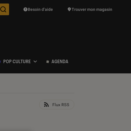
Besoin d’aide
Trouver mon magasin
Des suggestions de produits vont vous être proposées pendant vo
POP CULTURE
AGENDA
Flux RSS