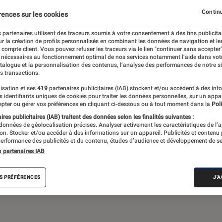
Continu
rences sur les cookies
 partenaires utilisent des traceurs soumis à votre consentement à des fins publicita
 théâtre, expos… Du suivi de l’actualité aux
r la création de profils personnalisés en combinant les données de navigation et l
ritiques et les articles long format,
e compte client. Vous pouvez refuser les traceurs via le lien "continuer sans accepter"
 nécessaires au fonctionnement optimal de nos services notamment l’aide dans vot
e meilleur de l’actualité culturelle
atalogue et la personnalisation des contenus, l’analyse des performances de notre si
s transactions.
isation et ses
419
partenaires publicitaires (IAB) stockent et/ou accèdent à des inf
es identifiants uniques de cookies pour traiter les données personnelles, sur un appa
pter ou gérer vos préférences en cliquant ci-dessous ou à tout moment dans la
Poli
res publicitaires (IAB) traitent des données selon les finalités suivantes :
 données de géolocalisation précises. Analyser activement les caractéristiques de l’
tion. Stocker et/ou accéder à des informations sur un appareil. Publicités et contenu
erformance des publicités et du contenu, études d’audience et développement de se
Album
Concert
Rap
Exposition
Critiq
s partenaires IAB
S PRÉFÉRENCES
J'