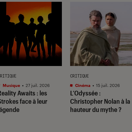
RITIQUE
CRITIQUE
Musique
•
27 juil. 2026
Cinéma
•
15 juil. 2026
Reality Awaits
: les
L’Odyssée
:
Strokes face à leur
Christopher Nolan à la
légende
hauteur du mythe ?