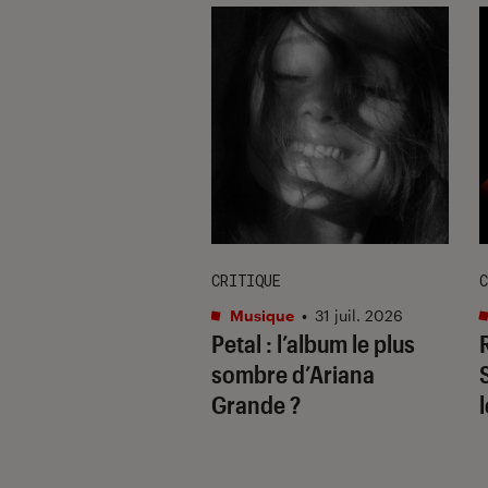
E
CRITIQUE
C
re et spectacles
•
Musique
•
31 juil. 2026
Petal
: l’album le plus
 2026
il ne fallait pas
sombre d’Ariana
uer à Avignon
Grande ?