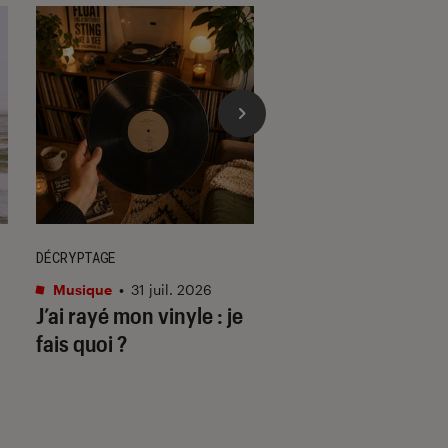
DÉCRYPTAGE
ACTU
Musique
•
31 juil. 2026
Cinéma
•
29 juil. 202
J’ai rayé mon vinyle : je
Les matins mervei
fais quoi ?
deuil & disco