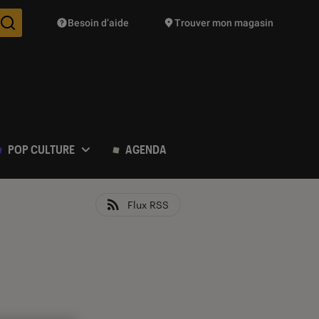
Besoin d’aide
Trouver mon magasin
Des suggestions de produits vont vous être proposées pendant vo
POP CULTURE
AGENDA
Flux RSS