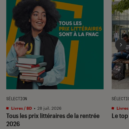
SÉLECTION
SÉLECTI
Livres / BD
•
28 juil. 2026
Livres
Tous les prix littéraires de la rentrée
Le top
2026