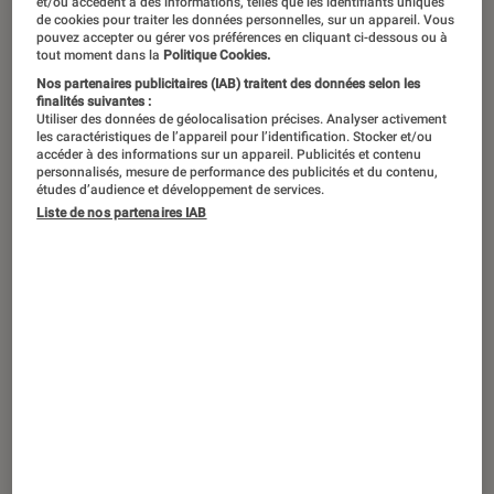
Avec la première association
et/ou accèdent à des informations, telles que les identifiants uniques
de cookies pour traiter les données personnelles, sur un appareil. Vous
historique de super-héros en un
pouvez accepter ou gérer vos préférences en cliquant ci-dessous ou à
tout moment dans la
Politique Cookies.
groupe unifié, l’éditeur DC Comics a
Nos partenaires publicitaires (IAB) traitent des données selon les
posé les bases du genre super-héros
finalités suivantes :
Utiliser des données de géolocalisation précises. Analyser activement
dès 1940.
les caractéristiques de l’appareil pour l’identification. Stocker et/ou
accéder à des informations sur un appareil. Publicités et contenu
personnalisés, mesure de performance des publicités et du contenu,
études d’audience et développement de services.
Introduction
Liste de nos partenaires IAB
Aux quatre coins de l’univers
Superman
,
Batman
,
Wonder Woman
,
Flash
,
Green Lantern
… Les nombreux
super-héros de l’Univers DC ont, depuis
leur création, partagé des aventures
communes. Tout d’abord dans les pages
de
All-Star Comics
, au sein de la Société
de Justice (JSA en VO), puis dans celles