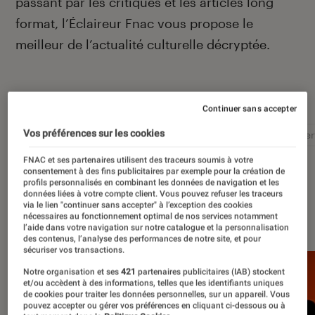
passant par les critiques et les articles long
format, l’Éclaireur Fnac vous propose le
meilleur de l’actualité culturelle décryptée.
Autour de ce sujet
Continuer sans accepter
Vos préférences sur les cookies
Littérature
Film
Roman
Album
Concer
FNAC et ses partenaires utilisent des traceurs soumis à votre
consentement à des fins publicitaires par exemple pour la création de
profils personnalisés en combinant les données de navigation et les
données liées à votre compte client. Vous pouvez refuser les traceurs
via le lien "continuer sans accepter" à l’exception des cookies
À la une
nécessaires au fonctionnement optimal de nos services notamment
l’aide dans votre navigation sur notre catalogue et la personnalisation
des contenus, l’analyse des performances de notre site, et pour
sécuriser vos transactions.
Notre organisation et ses
421
partenaires publicitaires (IAB) stockent
et/ou accèdent à des informations, telles que les identifiants uniques
de cookies pour traiter les données personnelles, sur un appareil. Vous
pouvez accepter ou gérer vos préférences en cliquant ci-dessous ou à