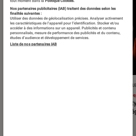
tout moment dans la
Politique Cookies.
Nos partenaires publicitaires (IAB) traitent des données selon les
finalités suivantes :
Utiliser des données de géolocalisation précises. Analyser activement
les caractéristiques de l’appareil pour l’identification. Stocker et/ou
accéder à des informations sur un appareil. Publicités et contenu
personnalisés, mesure de performance des publicités et du contenu,
études d’audience et développement de services.
Liste de nos partenaires IAB
CRITIQUE
CRITIQU
Musique
•
31 juil. 2026
Musiq
Petal
: l’album le plus sombre
Realit
d’Ariana Grande ?
leur l