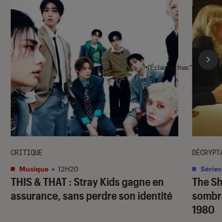
l'Éclaireur fnac">
CRITIQUE
DÉCRYPT
Musique
•
12H20
Séries
THIS & THAT
: Stray Kids gagne en
The S
assurance, sans perdre son identité
sombr
1980