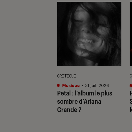
E
CRITIQUE
C
re et spectacles
•
Musique
•
31 juil. 2026
Petal
: l’album le plus
 2026
il ne fallait pas
sombre d’Ariana
uer à Avignon
Grande ?