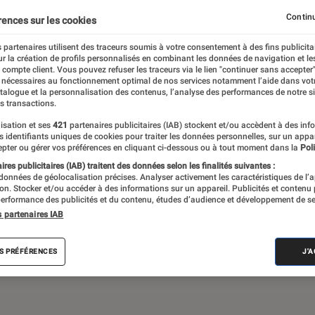
Continu
rences sur les cookies
 partenaires utilisent des traceurs soumis à votre consentement à des fins publicita
 théâtre, expos… Du suivi de l’actualité aux
r la création de profils personnalisés en combinant les données de navigation et l
ritiques et les articles long format,
e compte client. Vous pouvez refuser les traceurs via le lien "continuer sans accepter"
 nécessaires au fonctionnement optimal de nos services notamment l’aide dans vot
e meilleur de l’actualité culturelle
atalogue et la personnalisation des contenus, l’analyse des performances de notre si
s transactions.
isation et ses
421
partenaires publicitaires (IAB) stockent et/ou accèdent à des inf
es identifiants uniques de cookies pour traiter les données personnelles, sur un appa
pter ou gérer vos préférences en cliquant ci-dessous ou à tout moment dans la
Poli
res publicitaires (IAB) traitent des données selon les finalités suivantes :
 données de géolocalisation précises. Analyser activement les caractéristiques de l’
tion. Stocker et/ou accéder à des informations sur un appareil. Publicités et contenu
erformance des publicités et du contenu, études d’audience et développement de se
Album
Concert
Rap
Exposition
Critiq
s partenaires IAB
S PRÉFÉRENCES
J'