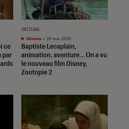
CRITIQUE
Cinéma
•
26 nov. 2025
oi ce
Baptiste Lecaplain,
e par
animation, aventure… On a vu
sards
le nouveau film Disney,
Zootopie 2