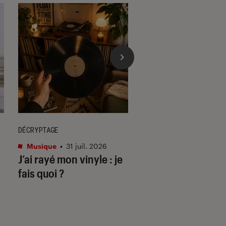
DÉCRYPTAGE
ACTU
Musique
•
31 juil. 2026
Cinéma
•
29 juil. 202
J’ai rayé mon vinyle : je
Les matins mervei
fais quoi ?
deuil & disco