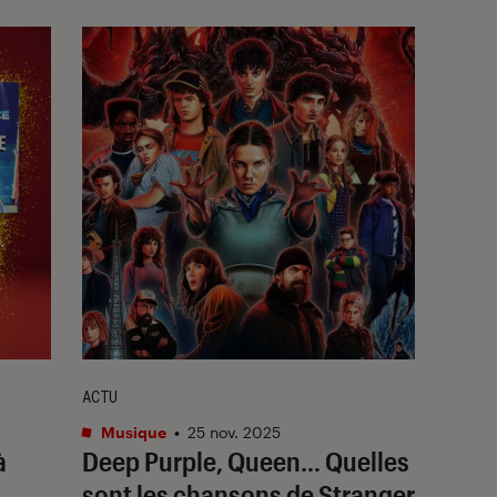
ACTU
Musique
•
25 nov. 2025
à
Deep Purple, Queen… Quelles
sont les chansons de
Stranger