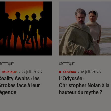
RITIQUE
CRITIQUE
Musique
•
27 juil. 2026
Cinéma
•
15 juil. 2026
Reality Awaits
: les
L’Odyssée
:
Strokes face à leur
Christopher Nolan à la
légende
hauteur du mythe ?