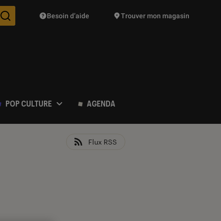
Besoin d’aide
Trouver mon magasin
Des suggestions de produits vont vous être proposées pendant vo
POP CULTURE
AGENDA
Flux RSS