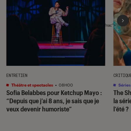
l'Éclaireur fnac">
ENTRETIEN
CRITIQU
Théâtre et spectacles
•
08H00
Séries
Sofia Belabbes pour
Ketchup Mayo
:
The S
“Depuis que j’ai 8 ans, je sais que je
la sér
veux devenir humoriste”
l’été ?