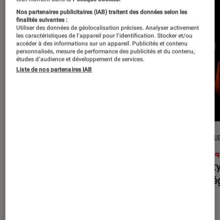
Nos partenaires publicitaires (IAB) traitent des données selon les
finalités suivantes :
Utiliser des données de géolocalisation précises. Analyser activement
les caractéristiques de l’appareil pour l’identification. Stocker et/ou
accéder à des informations sur un appareil. Publicités et contenu
personnalisés, mesure de performance des publicités et du contenu,
études d’audience et développement de services.
Liste de nos partenaires IAB
CRITIQUE
CRITIQU
Musique
•
31 juil. 2026
Musiq
Petal
: l’album le plus sombre
Realit
d’Ariana Grande ?
leur l