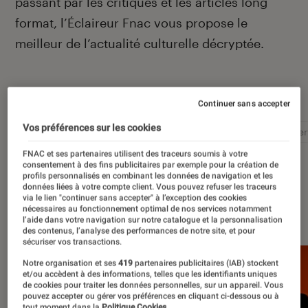
passant par les critiques et les articles long
format, l’Éclaireur Fnac vous propose le
meilleur de l’actualité culturelle décryptée.
Autour de ce sujet
Continuer sans accepter
Vos préférences sur les cookies
Littérature
Film
Roman
Album
Concer
FNAC et ses partenaires utilisent des traceurs soumis à votre
consentement à des fins publicitaires par exemple pour la création de
profils personnalisés en combinant les données de navigation et les
données liées à votre compte client. Vous pouvez refuser les traceurs
via le lien "continuer sans accepter" à l’exception des cookies
À la une
nécessaires au fonctionnement optimal de nos services notamment
l’aide dans votre navigation sur notre catalogue et la personnalisation
des contenus, l’analyse des performances de notre site, et pour
sécuriser vos transactions.
Notre organisation et ses
419
partenaires publicitaires (IAB) stockent
et/ou accèdent à des informations, telles que les identifiants uniques
de cookies pour traiter les données personnelles, sur un appareil. Vous
pouvez accepter ou gérer vos préférences en cliquant ci-dessous ou à
tout moment dans la
Politique Cookies.