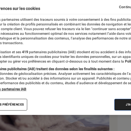
Continu
rences sur les cookies
 partenaires utilisent des traceurs soumis à votre consentement à des fins publicita
r la création de profils personnalisés en combinant les données de navigation et l
e compte client. Vous pouvez refuser les traceurs via le lien "continuer sans accepter"
 nécessaires au fonctionnement optimal de nos services notamment l’aide dans vot
Sél
atalogue et la personnalisation des contenus, l’analyse des performances de notre si
s transactions.
isation et ses
419
partenaires publicitaires (IAB) stockent et/ou accèdent à des inf
es identifiants uniques de cookies pour traiter les données personnelles, sur un appa
pter ou gérer vos préférences en cliquant ci-dessous ou à tout moment dans la
Poli
res publicitaires (IAB) traitent des données selon les finalités suivantes :
 données de géolocalisation précises. Analyser activement les caractéristiques de l’
tion. Stocker et/ou accéder à des informations sur un appareil. Publicités et contenu
erformance des publicités et du contenu, études d’audience et développement de se
s partenaires IAB
S PRÉFÉRENCES
J'