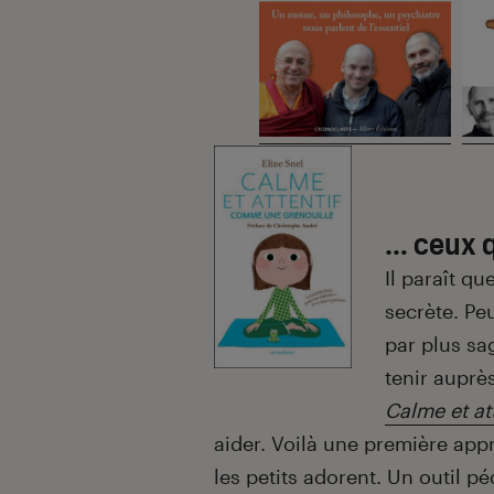
… ceux q
Il paraît qu
secrète. Peu
par plus sa
tenir auprès
Calme et at
aider. Voilà une première app
les petits adorent. Un outil p