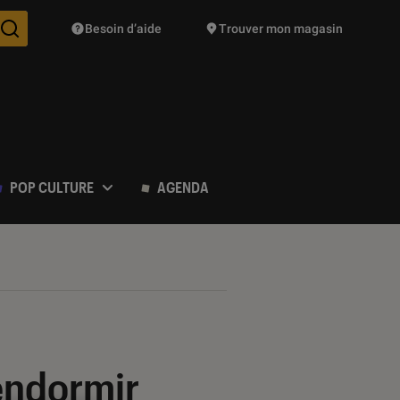
Besoin d’aide
Trouver mon magasin
Des suggestions de produits vont vous être proposées pendant vo
POP CULTURE
AGENDA
’endormir