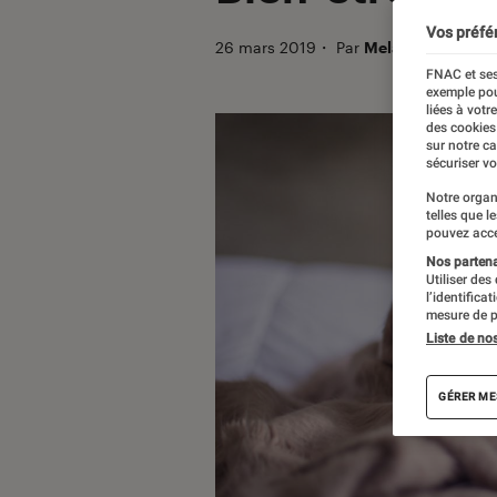
Vos préfé
26 mars 2019
・
Par
Melanie C.
FNAC et ses
exemple pou
liées à votr
des cookies
sur notre c
sécuriser vo
Notre organ
telles que l
pouvez acce
Nos partenai
Utiliser des
l’identifica
mesure de p
Liste de no
GÉRER ME