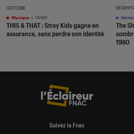
CRITIQUE
DÉCRYPT
Musique
•
12H20
Séries
THIS & THAT
: Stray Kids gagne en
The S
assurance, sans perdre son identité
sombr
1980
Suivez la Fnac