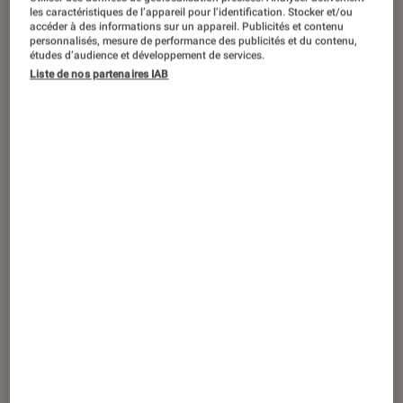
ACTU
les caractéristiques de l’appareil pour l’identification. Stocker et/ou
accéder à des informations sur un appareil. Publicités et contenu
Figurines et jeux
•
06 jan. 2026
personnalisés, mesure de performance des publicités et du contenu,
3 jeux de société pour lutter contre le
études d’audience et développement de services.
Liste de nos partenaires IAB
stress de la rentrée 2026