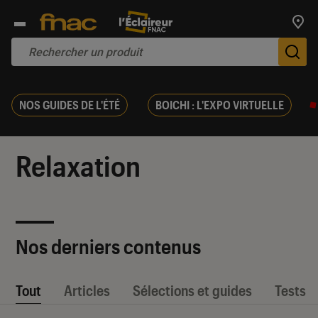
Trouv
De
NOS GUIDES DE L'ÉTÉ
BOICHI : L'EXPO VIRTUELLE
Relaxation
Nos derniers contenus
Tout
Articles
Sélections et guides
Tests