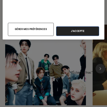
À la une de
VOIR TOUT
l'Éclaireur FNAC
GÉRER MES PRÉFÉRENCES
J'ACCEPTE
l'Éclaireur fnac">