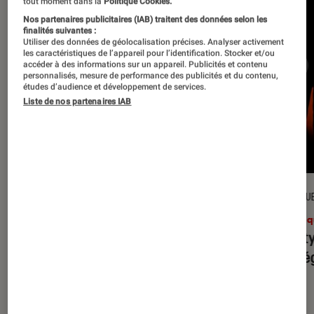
tout moment dans la
Politique Cookies.
Nos partenaires publicitaires (IAB) traitent des données selon les
finalités suivantes :
Utiliser des données de géolocalisation précises. Analyser activement
les caractéristiques de l’appareil pour l’identification. Stocker et/ou
accéder à des informations sur un appareil. Publicités et contenu
personnalisés, mesure de performance des publicités et du contenu,
études d’audience et développement de services.
Liste de nos partenaires IAB
CRITIQUE
CRITIQU
Musique
•
31 juil. 2026
Musiq
Petal
: l’album le plus sombre
Realit
d’Ariana Grande ?
leur l