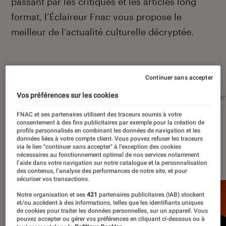
passant par les critiques et les articles long
format, l’Éclaireur Fnac vous propose le
meilleur de l’actualité culturelle décryptée.
Autour de ce sujet
Continuer sans accepter
Vos préférences sur les cookies
Littérature
Film
Roman
Album
Concer
FNAC et ses partenaires utilisent des traceurs soumis à votre
consentement à des fins publicitaires par exemple pour la création de
profils personnalisés en combinant les données de navigation et les
données liées à votre compte client. Vous pouvez refuser les traceurs
via le lien "continuer sans accepter" à l’exception des cookies
À la une
nécessaires au fonctionnement optimal de nos services notamment
l’aide dans votre navigation sur notre catalogue et la personnalisation
des contenus, l’analyse des performances de notre site, et pour
sécuriser vos transactions.
Notre organisation et ses
421
partenaires publicitaires (IAB) stockent
et/ou accèdent à des informations, telles que les identifiants uniques
de cookies pour traiter les données personnelles, sur un appareil. Vous
pouvez accepter ou gérer vos préférences en cliquant ci-dessous ou à