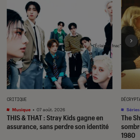
l'Éclaireur fnac">
CRITIQUE
DÉCRYPT
Musique
•
07 août. 2026
Séries
THIS & THAT
: Stray Kids gagne en
The S
assurance, sans perdre son identité
sombr
1980