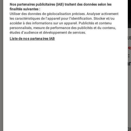
Nos partenaires publicitaires (IAB) traitent des données selon les
finalités suivantes :
Utiliser des données de géolocalisation précises. Analyser activement
les caractéristiques de l’appareil pour l’identification. Stocker et/ou
accéder à des informations sur un appareil. Publicités et contenu
personnalisés, mesure de performance des publicités et du contenu,
études d’audience et développement de services.
CRITIQUE
CRITIQU
Liste de nos partenaires IAB
Musique
•
27 juil. 2026
Musiq
Reality Awaits
: les Strokes face à
Petal
:
leur légende
d’Aria
Nos derniers contenus
Tout
Articles
Événéments
Sélections et g