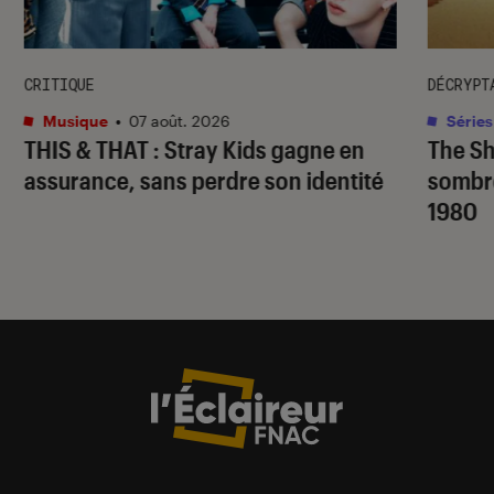
CRITIQUE
DÉCRYPT
Musique
•
07 août. 2026
Séries
THIS & THAT
: Stray Kids gagne en
The S
assurance, sans perdre son identité
sombr
1980