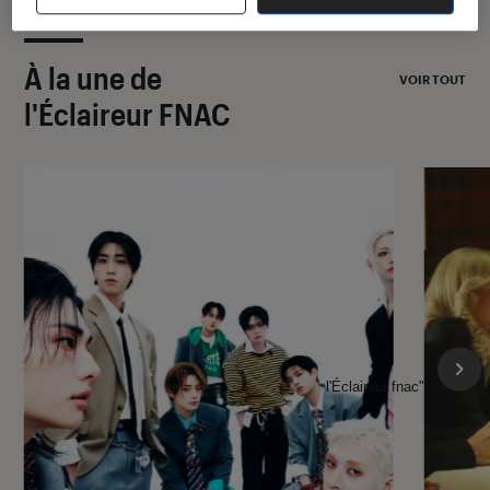
À la une de
VOIR TOUT
l'Éclaireur FNAC
l'Éclaireur fnac">