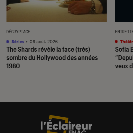
DÉCRYPTAGE
ENTRETI
Séries
•
06 août. 2026
Théâtr
The Shards
révèle la face (très)
Sofia 
sombre du Hollywood des années
“Depuis
1980
veux d