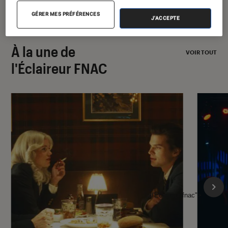
GÉRER MES PRÉFÉRENCES
J'ACCEPTE
À la une de
VOIR TOUT
l'Éclaireur FNAC
l'Éclaireur fnac">