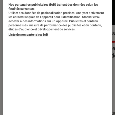
Nos partenaires publicitaires (IAB) traitent des données selon les
finalités suivantes :
Utiliser des données de géolocalisation précises. Analyser activement
les caractéristiques de l’appareil pour l’identification. Stocker et/ou
accéder à des informations sur un appareil. Publicités et contenu
personnalisés, mesure de performance des publicités et du contenu,
études d’audience et développement de services.
CRITIQUE
CRITIQU
Liste de nos partenaires IAB
Cinéma
•
15 juil. 2026
Ciném
L’Odyssée
: Christopher Nolan à la
Evil D
hauteur du mythe ?
minut
Nos derniers contenus
Tout
Articles
Événéments
Sélections et g