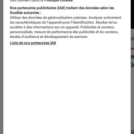
tout moment dans la
Politique Cookies.
Nos partenaires publicitaires (IAB) traitent des données selon les
finalités suivantes :
Utiliser des données de géolocalisation précises. Analyser activement
les caractéristiques de l’appareil pour l’identification. Stocker et/ou
accéder à des informations sur un appareil. Publicités et contenu
personnalisés, mesure de performance des publicités et du contenu,
études d’audience et développement de services.
CRITIQUE
CRITIQU
Liste de nos partenaires IAB
Cinéma
•
15 juil. 2026
Ciném
L’Odyssée
: Christopher Nolan à la
Evil D
hauteur du mythe ?
minut
Nos derniers contenus
Tout
Articles
Événéments
Sélections et g