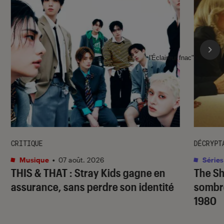
l'Éclaireur fnac">
CRITIQUE
DÉCRYPT
Musique
•
07 août. 2026
Séries
THIS & THAT
: Stray Kids gagne en
The S
assurance, sans perdre son identité
sombr
1980