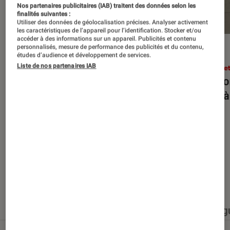
Nos partenaires publicitaires (IAB) traitent des données selon les
finalités suivantes :
Utiliser des données de géolocalisation précises. Analyser activement
les caractéristiques de l’appareil pour l’identification. Stocker et/ou
accéder à des informations sur un appareil. Publicités et contenu
personnalisés, mesure de performance des publicités et du contenu,
ENTRETIEN
ACTU
études d’audience et développement de services.
Liste de nos partenaires IAB
Arts et expositions
•
27 juin 2026
Arts e
JR : “Une œuvre n’existe pleinement
Rencon
qu’avec ceux qui la traversent”
forts 
Nos derniers contenus
Tout
Articles
Événéments
Sélections et g