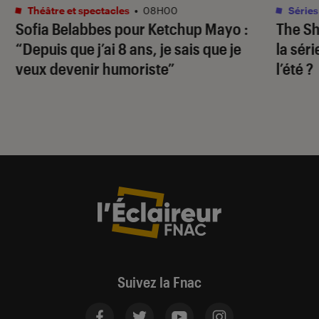
Théâtre et spectacles
•
08H00
Séries
Sofia Belabbes pour
Ketchup Mayo
:
The S
“Depuis que j’ai 8 ans, je sais que je
la sér
veux devenir humoriste”
l’été ?
Suivez la Fnac