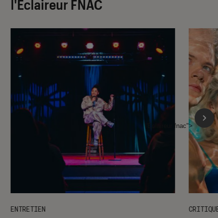
l'Éclaireur FNAC
l'Éclaireur fnac">
ENTRETIEN
CRITIQU