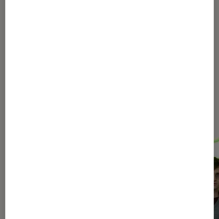
1
...
10
35
45
50
...
59
60
61
62
63
...
70
Les plus lus dans Arts et
expositions