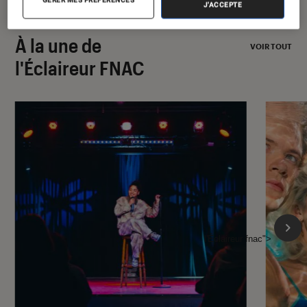
J'ACCEPTE
À la une de
VOIR TOUT
l'Éclaireur FNAC
l'Éclaireur fnac">