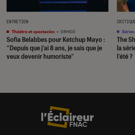
ENTRETIEN
CRITIQU
Théâtre et spectacles
•
08H00
Séries
Sofia Belabbes pour
Ketchup Mayo
:
The S
“Depuis que j’ai 8 ans, je sais que je
la sér
veux devenir humoriste”
l’été ?