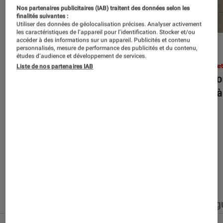
Nos partenaires publicitaires (IAB) traitent des données selon les
finalités suivantes :
Utiliser des données de géolocalisation précises. Analyser activement
les caractéristiques de l’appareil pour l’identification. Stocker et/ou
accéder à des informations sur un appareil. Publicités et contenu
personnalisés, mesure de performance des publicités et du contenu,
ENTRETIEN
ACTU
études d’audience et développement de services.
Arts et expositions
•
27 juin 2026
Arts e
Liste de nos partenaires IAB
JR : “Une œuvre n’existe pleinement
Rencon
qu’avec ceux qui la traversent”
forts 
Nos derniers contenus
Tout
Articles
Événéments
Sélections et g